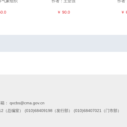
界气象组织
作者：王亚强
作者
0.0
￥ 90.0
￥ 
箱： qxcbs@cma.gov.cn
7112（总编室）
(010)68409198（发行部）
(010)68407021（门市部）