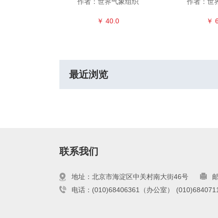
磊 高峰 陈东辉
作者：世界气象组织
作者：世
0.0
￥ 40.0
￥ 6
最近浏览
联系我们
地址：北京市海淀区中关村南大街46号
邮
电话：(010)68406361（办公室）
(010)6840