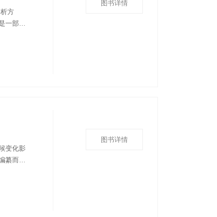
图书详情
分析方
是一部精
仅梳理刻
学分析典
气候安
图书详情
候变化影
编纂而
济产业密
特点，对
义。全