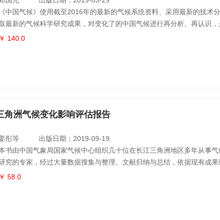
郑国光
出版日期：2019-03-29
《中国气候》使用截至2016年的最新的气候系统资料、采用最新的技术
取最新的气候科学研究成果，对变化了的中国气候进行再分析、再认识，
当代中国气候、全面反映中国气候家底的权威著作。全书共分八章，不 
￥ 140.0
总体、区域、流域的气候特征，系统归纳影响中国气候的主要因子，还科
生态资源及其合理开发和利用，深入浅出阐释气候变化带来的气候风险和
全球气候服务
三角洲气候变化影响评估报告
姜彤等
出版日期：2019-09-19
本书由中国气象局国家气候中心组织几十位在长江三角洲地区多年从事气
研究的专家，经过大量数据搜集与整理、文献归纳与总结，依据现有成果
处长江入海口的长江三角洲地区，是我国经济最发达地区之一，人口和经
￥ 58.0
究气候变化对长江三角洲的影响，有助于深入认识该地区气候变化事实和
极适应和减缓气候变化，保障区域社会经济可持续发展具有重要的科学意
八章，在分析