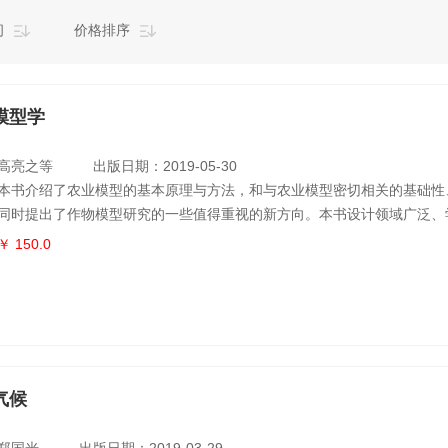
间
价格排序
模型学
高亮之等
出版日期：2019-05-30
本书介绍了农业模型的基本原理与方法，和与农业模型密切相关的基础性
同时提出了作物模型研究的一些值得重视的新方向。本书设计领域广泛、
供气象、农业、林业、生态环境等行业及部门工作人员及相关院校学生参
￥ 150.0
气候