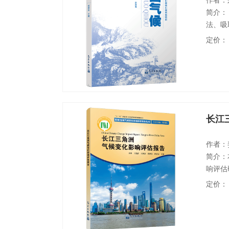
作者：
简介：
法、吸
准刻画
定价：
画中国
型气候
全，以
长江
作者：
简介：
响评估
成。地
定价：
集，研
地区积
书共分