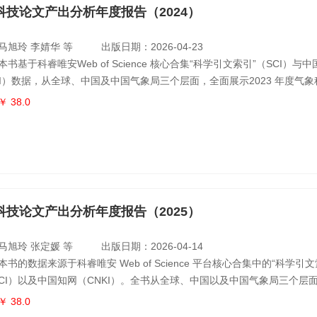
科技论文产出分析年度报告（2024）
马旭玲 李婧华 等
出版日期：2026-04-23
书基于科睿唯安Web of Science 核心合集“科学引文索引”（SCI）与
KI）数据，从全球、中国及中国气象局三个层面，全面展示2023 年度气
况，客观揭示全球气象科技的研究进展、热点与竞争格局。同时，为落实
￥ 38.0
化气候风险管理和早期预警，以气象科技创新更好应对气候变化挑战”的工
一步梳理了2000年以来气候风险领域的论文产出，分析其核心主
科技论文产出分析年度报告（2025）
马旭玲 张定媛 等
出版日期：2026-04-14
书的数据来源于科睿唯安 Web of Science 平台核心合集中的“科学引文
SCI）以及中国知网（CNKI）。全书从全球、中国以及中国气象局三个层
4 年度的气象科技论文开展统计分析，系统揭示了该年度气象领域在科研产
￥ 38.0
国家与机构的学术影响力及其竞争格局等方面的整体态势。此外，为贯彻