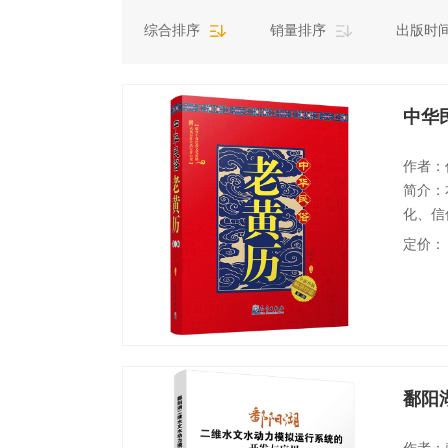
综合排序
销量排序
出版时
中华
作者：
简介：
化、信
具有代
定价：
有择吉
鄱阳