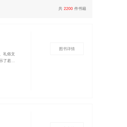
共
2200
件书籍
图书详情
、礼俗文
示了若干
识，并配