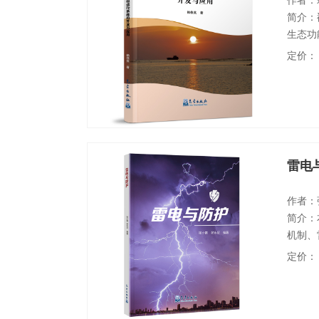
作者：
简介：
生态功
解并保
定价：
水动力
绍了利
提供了
雷电
作者：
简介：
机制、
护、接
定价：
兼顾一
问题。
科院校