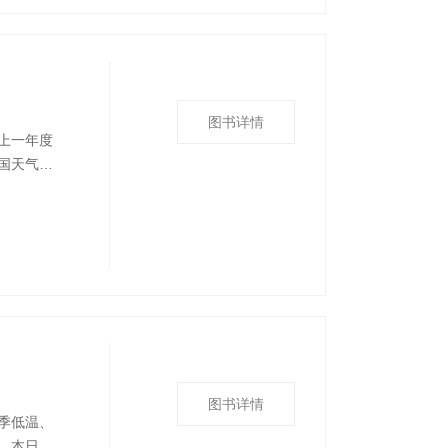
图书详情
上一年度
国天气气
特载、大
他部门气
、统计资
图书详情
季低温、
。本日历