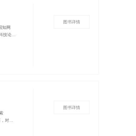
图书详情
中国知网
象科技论文
中国气象
作要求，
图书详情
索
面，对
出、研究
落实《人