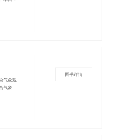
编号，得
发生过程
、每日地
图书详情
合气象观
合气象观
观测设备
、地基遥
大气成分