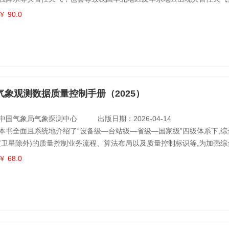
据对2020年东北冷涡的系统分析，给出该年5—9月逐个东北冷涡过程的
￥ 90.0
0hPa形势场、冷涡中心位势高度和温度随时间的变化、位置轨迹以及冷涡
东部地区降水累计量、平均降水量距平、平均地面温度距平和每日降水量
距
气象观测数据质量控制手册（2025）
中国气象局气象探测中心
出版日期：2026-04-14
本书全面且系统地介绍了“设备级—台站级—省级—国家级”四级体系下,综
(卫星除外)的质量控制业务流程、算法布局以及质量控制标识等,为加强综
质控业务提供了坚实依据。全书共分为2个章节并附1个附录,对各类气象
￥ 68.0
控制技术进行详细介绍,涵盖新一代天气雷达、北斗探空、地面气象观测
观测、GNSS/MET 独立站、雷电监测、农业生态—自动土壤水分观测、