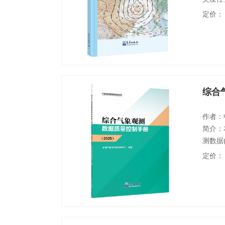
年鉴根
定价：
出50
中我国
面温度
综合
作者：
简介：
测数据
测数据
定价：
的质量
感垂直