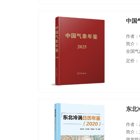
中国
作者：
简介：
全国气
候综述
定价：
事记、
象工作
料、附
东北
作者：
简介：
突发性