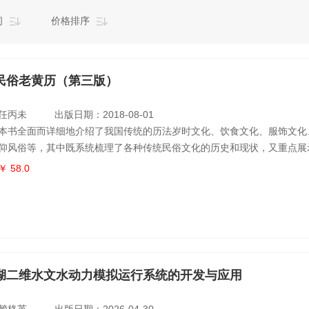
间
价格排序
民俗老黄历（第三版）
任丙未
出版日期：2018-08-01
本书全面而详细地介绍了我国传统的历法岁时文化、饮食文化、服饰文化
仰风俗等，其中既系统梳理了各种传统民俗文化的历史和现状，又重点展
表性的民俗风情，还以小百科的形式补充介绍了各种与民俗文化相关的知
￥ 58.0
历表，语言生动，信息量大，是一本极为实用的中华传统民俗文化全书。
湖二维水文水动力模拟运行系统的开发与应用