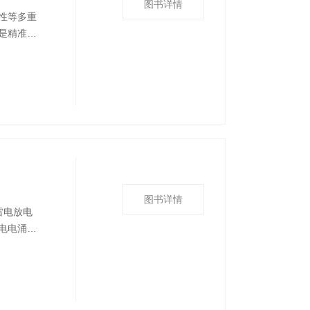
图书详情
性等多重
是精准理
阳湖水文
需求，介
细节，并
图书详情
雷电放电
电电涌防
，同时又
地的基本
为高等工