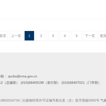
气象应用工作方案（2023—2030）》，本书还特别展示了近五年来
首页
上一页
1
2
3
4
5
下一页
尾
箱： qxcbs@cma.gov.cn
7112（总编室）
(010)68409198（发行部）
(010)68407021（门市部）
02016734
出版物经营许可证编号新出发（京）批字第版0055号 