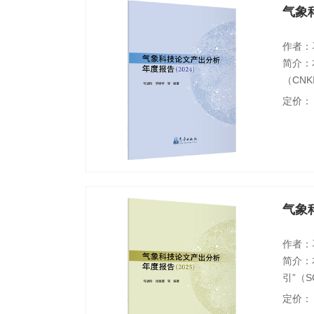
气象
作者：
简介：本
（CN
产出情
定价：
局“强
报告进
气象
作者：
简介：本
引”（
202
定价：
热点、