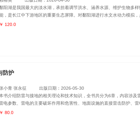
赖格英
出版日期：2026-04-30
鄱阳湖是我国最大的淡水湖，承担着调节洪水、涵养水源、维护生物多样
能，是长江中下游地区的重要生态屏障。对鄱阳湖进行水文水动力模拟，
障其生态功能的科学基石，有重要的科学价值和实践意义。本书通过对鄱
￥ 120.0
特征的分析，简要阐述了运用EFDC模型开展水文水动力模拟的实际工作
用Delphi语言开发鄱阳湖二维水文水动力模拟运行系统的技术流程及实现
所
与防护
张小青 张永征
出版日期：2026-05-30
本书介绍防雷与接地的相关理论和技术知识，全书共分为6章，内容涉及
雷电参数、雷电的主要破坏作用和危害性、地面设施的直接雷击防护、雷
地技术和雷电防护的典型应用。在内容的叙述上，本书立足于工程实用性
￥ 80.0
定的理论深度，力图从基本原理与工程技术的结合上系统地讨论防雷与接
本书可供从事防雷与接地设计、施工、运维和技术研发人员阅读，也可作
电气类有关