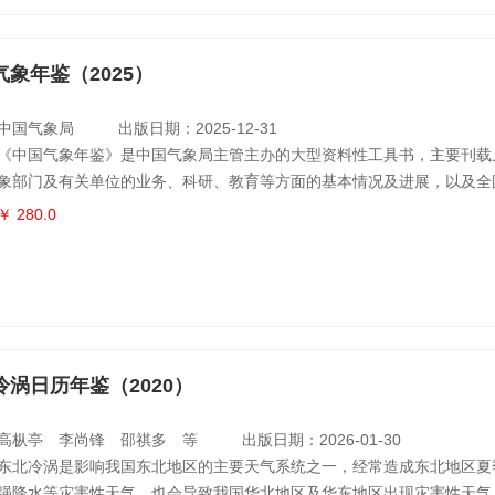
气象年鉴（2025）
中国气象局
出版日期：2025-12-31
《中国气象年鉴》是中国气象局主管主办的大型资料性工具书，主要刊载
象部门及有关单位的业务、科研、教育等方面的基本情况及进展，以及全
与影响评价和气象服务社会经济效益等内容，每年1本。主要内容包括：
￥ 280.0
气象工作综合情况、各省区市气象工作情况、直属单位气象工作情况、其
情况、全国天气气候综述与影响评价、气象服务效益事例精选、重要会议
录等。《中
冷涡日历年鉴（2020）
高枞亭 李尚锋 邵祺多 等
出版日期：2026-01-30
东北冷涡是影响我国东北地区的主要天气系统之一，经常造成东北地区夏
强降水等灾害性天气，也会导致我国华北地区及华东地区出现灾害性天气