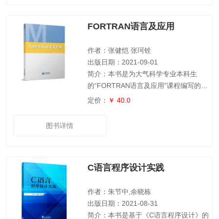
界其他各国无法比拟。然而，人类水文干
扰方面的理论却远远落后于实践，缺乏专
FORTRAN语言及应用
门用于指导人类水文干扰行为的系统理
论。相对气候变化的水文效应而言，人类
活动对水文系统的影响过程、机理以及二
作者：张健恺 张珂铨
者互反馈机制
出版日期：2021-09-01
简介：本书是为大气科学专业本科生
的“FORTRAN语言及应用”课程编写的专
业教材。本教材将整个课程体系内容分解
定价：
￥ 40.0
凝练成算法、FORTRAN基本语言、
FORTRAN程序设计方法与思路、
图书详情
FORTRAN语言在大气科学中的应用四大
部分。本教材共9章，每章都配有习题，
以便读者复习和练习。本书旨在指导学生
C语言程序设计实践
解决大气科学专业学习中遇到的实际问
题，并能够熟练地针对问题进行程序编
写。 本书可作为大气科学及相关学科的
作者：朱节中,余晓栋
出版日期：2021-08-31
简介：本书是基于《C语言程序设计》的