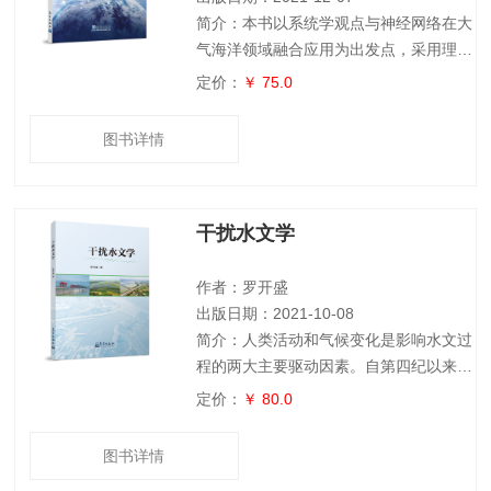
简介：本书以系统学观点与神经网络在大
气海洋领域融合应用为出发点，采用理论
框架与大量实例相结合的方式，主要阐述
定价：
￥ 75.0
了机器学习在大气和海洋信息反演中的应
用，讨论了利用神经网络技术在大气、海
图书详情
洋、海浪等模式中构建准确、快速的物理
参数化模型的基本原理，以及将神经网络
方法与确定性物理模型相结合进行耦合开
干扰水文学
发的关键技术方法，可作为高等院校气象
海洋专业及相关专业人员学习神经网络在
地球系统中最新应用的教科书，也可为广
作者：罗开盛
大从事气象
出版日期：2021-10-08
简介：人类活动和气候变化是影响水文过
程的两大主要驱动因素。自第四纪以来，
人类对全球水文系统的干扰不断加强，很
定价：
￥ 80.0
多是彻底、深刻和无法逆转的。我国的水
文干扰实践已经走在世界前列，其规模之
图书详情
大、时间之长、范围之广、投入之巨，世