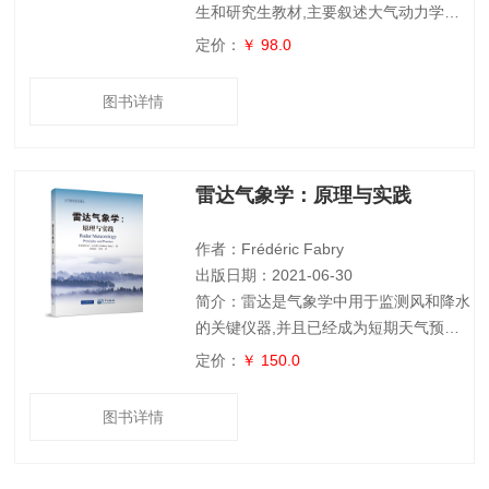
生和研究生教材,主要叙述大气动力学中
的基本概念和基本原理,同时也增加了一
定价：
￥ 98.0
些大气动力学新进展,注重基本原理的讲
解,同时注重动力学与天气学的联系。本
图书详情
书内容全面,结构合理,知识循序渐进,逐步
深入;动力学概念清楚,数学推导严谨、过
程完整;概念描述准确清楚、深入浅出、
雷达气象学：原理与实践
简单易学。本书可作为高等院校大气科学
专业及相关专业的教材,也可作为气象、
海洋、航空和环境等部门的科研人员和业
作者：Frédéric Fabry
务人
出版日期：2021-06-30
简介：雷达是气象学中用于监测风和降水
的关键仪器,并且已经成为短期天气预报
的主要工具。这本实用教科书介绍了雷达
定价：
￥ 150.0
测量及其气象学解释所涉及的基本概念。
本书首先提供了雷达的基本背景理论,引
图书详情
导学生和实践者正确解释雷达反射率、多
普勒速度及双偏振图像;然后探讨了其业
务应用,例如如何利用雷达图像分析和预