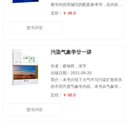
教学内容而编写的配套参考书，在内容上
结合了计算机等级考试大纲基本要求和编
定价：
￥ 48.0
写团队长期的教学经验及丰富的资料。全
书内容包括：C语言上机实验准备和上机
图书详情
实验；《C语言程序设计》教材的书后习
题解答；计算机二级考试（C语言）考试
大纲解析-理论部分、计算机二级考试（C
污染气象学廿一讲
语言）考试大纲解析-上机部分、考试模
拟同步练习题、考试模拟同步练习题参考
答案、历年等级考试真题及解析。全书题
作者：蔡旭晖，宋宇
型多样、
出版日期：2021-08-20
简介：本书介绍了大气中与污染扩散有关
的不同尺度气象学内容。本书从气象学基
础出发，综合边界层气象学、微气象学、
定价：
￥ 68.0
大气湍流等方面的研究成果，介绍污染物
在大气中的输送、扩散和沉积等过程与规
图书详情
律，大气扩散理论以及大气扩散的定量化
描述方法。特别要说明的是，本书编排体