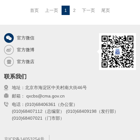
报对流及大尺度天气系统;最后概述了当
首页
上一页
1
2
下一页
尾页
前的研究课题,包括利用地面和星载雷
达、信号处理和数据同化研究云和降水。
官方微信
官方微博
官方微店
联系我们
地址：北京市海淀区中关村南大街46号
邮箱： qxcbs@cma.gov.cn
电话：(010)68406361（办公室）
(010)68407112（总编室）
(010)68409198（发行部）
(010)68407021（门市部）
京ICP备14053254号