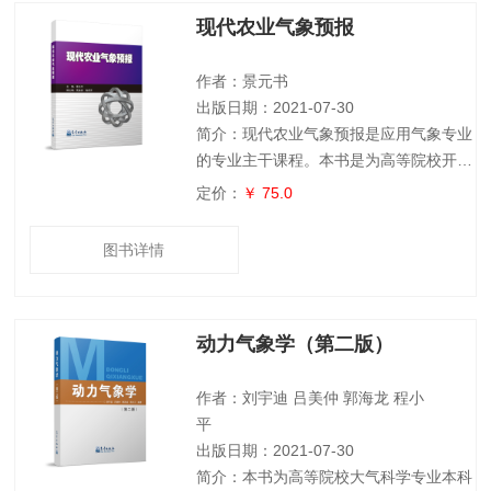
例方面有两点特色，一是正文中夹有一些
现代农业气象预报
线框，以标记课堂中顺便提出的问题、注
意点、或是附加扩展的内容；二是页眉标
记了书名所称“廿一讲”的各讲位置。本书
作者：景元书
可供大气
出版日期：2021-07-30
简介：现代农业气象预报是应用气象专业
的专业主干课程。本书是为高等院校开设
应用气象学专业而编写的农业气象预报课
定价：
￥ 75.0
程教材,也可供农、林、牧、渔业生产、
管理部门和气象、生态、水文、土壤、地
图书详情
理等科研业务相关人员作为参考用书。全
书共10章,以高等数学、统计分析结合智
慧农业气象基本理论,阐述分析现代农业
动力气象学（第二版）
生产与气象服务问题,为农业天气、农产
品品质评价、设施农业与温室气象预报等
提供可靠工具。本书目标是通过理论讲解
作者：刘宇迪 吕美仲 郭海龙 程小
和实际案
平
出版日期：2021-07-30
简介：本书为高等院校大气科学专业本科