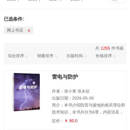
2022年
2021年
2020年
2019年
2018年
2017年
2016年
2015年
已选条件:
2014年
2013年
2012年
2011年
网上书店
2010年
共
1255
件书籍
综合排序
销量排序
出版时间
价格排序
雷电与防护
作者：张小青 张永征
出版日期：2026-05-30
简介：本书介绍防雷与接地的相关理论和
技术知识，全书共分为6章，内容涉及雷
电放电机制、雷电参数、雷电的主要破坏
定价：
￥ 80.0
作用和危害性、地面设施的直接雷击防