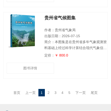
环境对军事人员的影响、大气环境对电磁
波传播的影响及其军事应用、大气环境对
陆战的影响、大气海洋环境对海战的影
贵州省气候图集
响、大气环境对空战的影响、大气环境对
导弹和航天器的影响、大气环境对化学武
器的影响、大气海洋环境对新型作战装备
作者：贵州省气象局
的影响以及军
出版日期：2026-07-15
简介：本图集是在贵州省多年气象观测资
料基础上经过科学计算结合现代气象信息
技术编制而成。它以地图的形式，系统、
定价：
￥ 800.0
直观地展示了贵州省气候的时空分布规
律，客观地揭示了贵州省气候的基本特
图书详情
征。其内容包括序图、基本气候图、灾害
性天气气候图、极端气候事件图、应用气
候图和气候变化图六个图组共计500余幅
图。读者可以从本图集系统地了解贵州省
首页
上一页
1
2
3
4
5
下一页
尾页
的基本气候状况、气象灾害特征、气候资
源分布以及气候变化事实等。为了便于读
者使用，本图