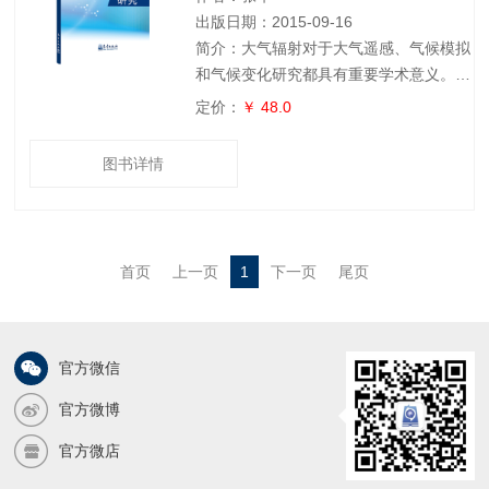
用效率的技术
出版日期：2015-09-16
简介：大气辐射对于大气遥感、气候模拟
和气候变化研究都具有重要学术意义。大
气辐射计算中一个最重要部分就是关于气
定价：
￥ 48.0
体吸收的参数化方案。该书提出了一套高
效的计算大气分子吸收的逐线积分方法和
图书详情
求取非均匀路径相关k-分布函数的新方法,
以及不同气体吸收带重叠的处理方法。
该书详细介绍了k-分布方法的起源、理论
和数值解法,对从事大气辐射和大气遥感
首页
上一页
1
下一页
尾页
及气候模拟等领域的研究人员和相关学者
具有指导意义和参考价值。
官方微信
官方微博
官方微店