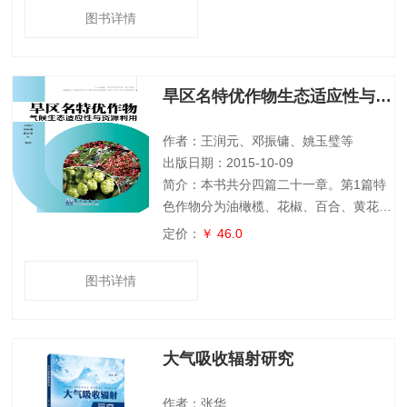
对策和建议。其整理出版将为气象工作者
图书详情
总结实践经验，研究和制定与发展地方气
象事业相适应的法律法规和新政策有积极
推动作用。
旱区名特优作物生态适应性与资源利用
作者：王润元、邓振镛、姚玉璧等
出版日期：2015-10-09
简介：本书共分四篇二十一章。第1篇特
色作物分为油橄榄、花椒、百合、黄花
菜、啤酒大麦和啤酒花等六章；第2篇瓜
定价：
￥ 46.0
果作物分为白兰瓜、酿酒葡萄、大樱桃、
苹果、苹果梨、桃和板栗等七章；第3篇
图书详情
中药材分为甘草、当归、党参、黄芪和枸
杞等五章；第4篇气候变化对旱区名特优
作物水分利用效率的影响与适应技术对策
大气吸收辐射研究
分为我国水资源与旱区气候变化的基本特
征、气候变化对我国旱区名特优作物水分
利用效率的影响和提高名特优作物水分利
作者：张华