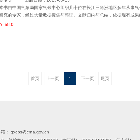
姜彤等
出版日期：2019-09-19
本书由中国气象局国家气候中心组织几十位在长江三角洲地区多年从事气
研究的专家，经过大量数据搜集与整理、文献归纳与总结，依据现有成果
处长江入海口的长江三角洲地区，是我国经济最发达地区之一，人口和经
￥ 58.0
究气候变化对长江三角洲的影响，有助于深入认识该地区气候变化事实和
极适应和减缓气候变化，保障区域社会经济可持续发展具有重要的科学意
八章，在分析
首页
上一页
1
下一页
尾页
箱： qxcbs@cma.gov.cn