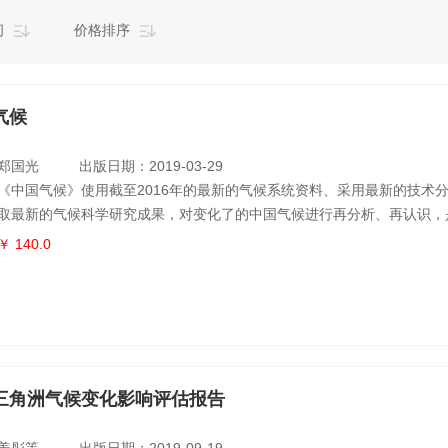
间
价格排序
气候
郑国光
出版日期：2019-03-29
《中国气候》使用截至2016年的最新的气候系统资料、采用最新的技术
取最新的气候科学研究成果，对变化了的中国气候进行再分析、再认识，
当代中国气候、全面反映中国气候家底的权威著作。全书共分八章，不 
￥ 140.0
总体、区域、流域的气候特征，系统归纳影响中国气候的主要因子，还科
生态资源及其合理开发和利用，深入浅出阐释气候变化带来的气候风险和
全球气候服务
三角洲气候变化影响评估报告