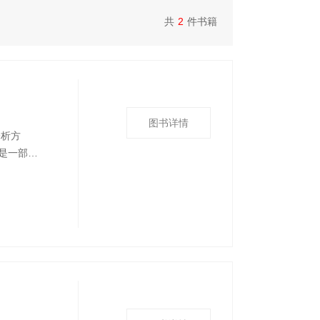
共
2
件书籍
图书详情
分析方
是一部精
仅梳理刻
学分析典
气候安