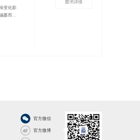
图书详情
候变化影
编纂而
济产业密
特点，对
义。全
官方微信
官方微博