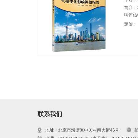
作者：
简介：
响评估
成。地
定价：
集，研
地区积
书共分
联系我们
地址：北京市海淀区中关村南大街46号
邮