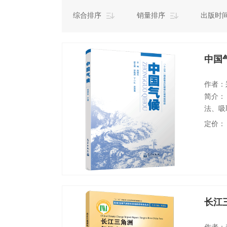
综合排序
销量排序
出版时
中国
作者：
简介：
法、吸
准刻画
定价：
画中国
型气候
全，以
长江