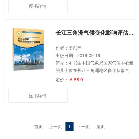
识，是一部精准刻画当代中国气候、全面
图书详情
反映中国气候家底的权威著作。全书共分
八章，不 仅梳理刻画中国总体、区域、
流域的气候特征，系统归纳影响中国气候
长江三角洲气候变化影响评估报告
的主要因子，还科学分析典型气候生态资
源及其合理开发和利用，深入浅出阐释气
候变化带来的气候风险和气候安全，以全
作者：姜彤等
球气候服务
出版日期：2019-09-19
简介：本书由中国气象局国家气候中心组
织几十位在长江三角洲地区多年从事气候
变化影响评估研究的专家，经过大量数据
定价：
￥ 58.0
搜集与整理、文献归纳与总结，依据现有
成果编纂而成。地处长江入海口的长江三
图书详情
角洲地区，是我国经济最发达地区之一，
人口和经济产业密集，研究气候变化对长
江三角洲的影响，有助于深入认识该地区
气候变化事实和特点，对地区积极适应和
首页
上一页
1
下一页
尾页
减缓气候变化，保障区域社会经济可持续
发展具有重要的科学意义。全书共分八