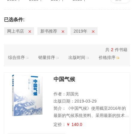
2022年
2021年
2020年
2019年
2018年
2017年
2016年
2015年
已选条件:
2014年
2013年
2012年
2011年
网上书店
新书推荐
2019年
2010年
共
2
件书籍
综合排序
销量排序
出版时间
价格排序
中国气候
作者：郑国光
出版日期：2019-03-29
简介：《中国气候》使用截至2016年的
最新的气候系统资料、采用最新的技术分
析方法、吸取最新的气候科学研究成果，
定价：
￥ 140.0
对变化了的中国气候进行再分析、再认