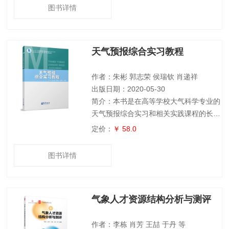
索海拔高度变化对雷电流参数的影响；划
图书详情
分贵州省雷电易发性等级，提出相应的防
范措施，为重点行业雷电防护等级划分提
供理论依据；同时构建适合贵州山地气候
天气预报综合实习教程
特征下的雷电灾害风险评价模型，实现人
口经济数据空间化，划分贵州省雷电灾害
风险等级，实现贵州省雷电灾害风险区
作者：朱彬 郭志荣 侯瑞钦 肖递祥
划。本书可
出版日期：2020-05-30
简介：本书是在高等学校大气科学专业的
天气预报综合实习和相关实践课程的长期
教学经验基础上总结编写而成的,主要内
定价：
￥ 58.0
容包括我国天气气候特征介绍、气象信息
综合分析处理系统使用、常用数值预报模
图书详情
式产品简介及其释用、天气形势分析与预
报和气象要素预报五部分。本书旨在培养
学习者的基本天气预报思路,每章根据重
气象人才资源结构分析与测评
点和难点内容设置了实习和练习,综合性
与实践性较强。可作为高等院校气象专业
及相关专业的教材,对从事天气预报业务
作者：李栋 肖芳 王喆 于丹 等