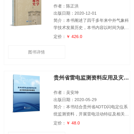
科学性、权威性,可以为
作者：陈正洪
出版日期：2020-12-01
简介：本书阐述了四千多年来中外气象科
学技术发展历史，本书内容以时间为纵
轴，以地域为横轴，展现出千姿万彩、波
定价：
￥ 426.0
澜壮阔的气象科学技术历史画卷。 世界
气象科学技术史包括古典—近代—现代—
图书详情
当代几个阶段，分别有不同的特色和发展
重点，展现了从哲学思辨、到观测与大数
据、再到综合系统的历史线索。气象科学
贵州省雷电监测资料应用及灾害风险评价研究
不断吸收各门自然科学、社会科学的知识
来壮大自身，气象从科学发展到当今社会
体系中的重要构建，揭示出气象科学的准
作者：吴安坤
确定性本质
出版日期：2020-05-29
简介：本书结合贵州省ADTD闪电定位系
统监测资料，开展雷电活动特征及相关参
数研究，摸清闪电活动时空分布特征，探
定价：
￥ 48.0
讨贵州雷电流幅值累积概率分布公式，探