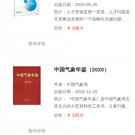
人员和相关
出版日期：2020-06-26
简介：人才资源是第一资源，人才问题是
关系事业发展的一个战略性关键问题，是
涉及事业竞争力的问题。关于人才竞争力
定价：
￥ 108.0
的研究，已经成为各国、各区域、各行业
共同关注的重大战略课题，也是当今和未
图书详情
来人才战略研究的核心议题之一。本研究
在分析和总结国内关于人才竞争力研究的
现有成果的基础上，从可持续发展的角
中国气象年鉴（2020）
度，提出了人才资源竞争力的概念，研究
了人才资源竞争力的内涵，在全国气象部
门率先构筑了气象人才资源竞争力测量评
作者：中国气象局
价的指标体系
出版日期：2020-12-18
简介：《中国气象年鉴》是中国气象局主
管主办的大型资料性工具书，主要刊载上
一年度全国气象部门及有关单位的业务、
定价：
￥ 120.0
科研、教育等方面的基本情况及进展，以
及全国天气气候综述与影响评价和气象服
图书详情