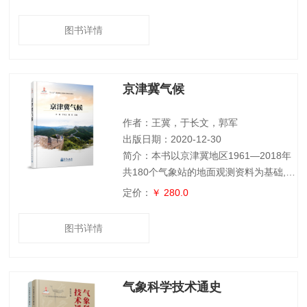
特征、过程和机制已成为21世纪地球科学
的前沿之一。全书共5章，以图文并茂的
图书详情
方式介绍了气候变化的基本知识，人类对
气候变化的认识过程，气候变化的史实与
未来预测，气候变化对生态环境与人类社
京津冀气候
会的影响，气候变化的应对及其反思等。
本书可以作为地理学、历史学、环境学、
经济学、社会学、全球变化与可持续发展
作者：王冀，于长文，郭军
等从事气
出版日期：2020-12-30
简介：本书以京津冀地区1961—2018年
共180个气象站的地面观测资料为基础,利
用数理统计、数值模拟及地理信息技术等
定价：
￥ 280.0
方法,结合文献调研借鉴了最新研究成果,
并经过专家论证后完成。主要内容包括:
图书详情
(1)全面描述了京津冀地区的气候特征、
气候灾害等;(2)针对京津冀地区的经济发
展,重点分析了农业气候、旅游气候等;(3)
气象科学技术通史
对于政府关心的城市气候和雄安新区的气
候特征进行了重点分析。本书具有较强的