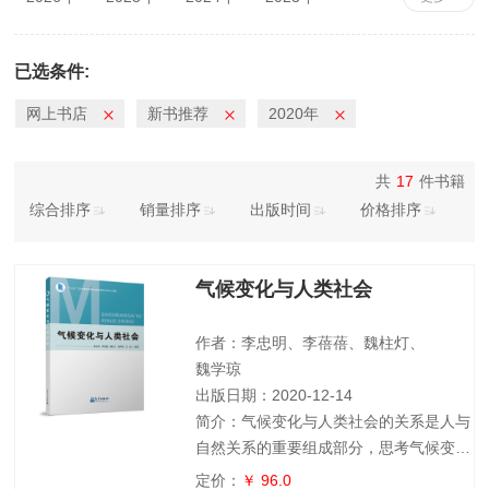
2022年
2021年
2020年
2019年
2018年
2017年
2016年
2015年
已选条件:
2014年
2013年
2012年
2011年
网上书店
新书推荐
2020年
2010年
共
17
件书籍
综合排序
销量排序
出版时间
价格排序
气候变化与人类社会
作者：李忠明、李蓓蓓、魏柱灯、
魏学琼
出版日期：2020-12-14
简介：气候变化与人类社会的关系是人与
自然关系的重要组成部分，思考气候变化
及其与人类活动相互作用的现象、事实、
定价：
￥ 96.0