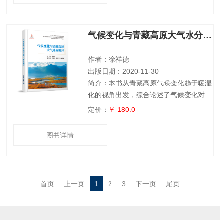
务社会经济效益等内容，每年1本。
气候变化与青藏高原大气水分循环
作者：徐祥德
出版日期：2020-11-30
简介：本书从青藏高原气候变化趋于暖湿
化的视角出发，综合论述了气候变化对青
藏高原大气水分循环机制产生的重要影
定价：
￥ 180.0
响；提出了青藏高原特殊的大气水分循环
结构及其概念模型；分析了影响青藏高原
图书详情
大气水分循环变化的驱动和调制因素；剖
析了青藏高原水汽输送的变化特征及其对
气候变化产生的响应；归纳总结出在气候
变暖背景下，青藏高原冰川、湖泊、冻
首页
上一页
1
2
3
下一页
尾页
土、湿地对气候变化的响应及其对该地区
水资源与生态系统的影响；提出了进行青
藏高原多圈层综