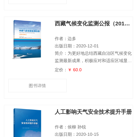
式产品简介及其释用、天气形势分析与预
报和气象要素预报五部分。本书旨在培养
学习者的基本天气预报思路,每章根据重
西藏气候变化监测公报（2019年）
点和难点内容设置了实习和练习,综合性
与实践性较强。可作为高等院校气象专业
及相关专业的教材,对从事天气预报业务
作者：边多
人员和相关
出版日期：2020-12-01
简介：为更好地总结西藏自治区气候变化
监测最新成果，积极应对和适应区域显著
增暖 和极端天气气候事件变化，西藏自
定价：
￥ 60.0
治区气候中心编写了《西藏气候变化监测
公报2019年）》。该公报 共分四章，分
图书详情
别从大气圈（气温、降水、极端气候事件
指数、天气现象、冰冻 圈（冰川、积
雪、冻土）和 陆面生态（地温、湖泊、
人工影响天气安全技术提升手册
植被、生态气候等方面揭示了20世纪中叶
以来西藏自治区气候变化的科学事实。
作者：侯柳 孙锐
出版日期：2020-10-15