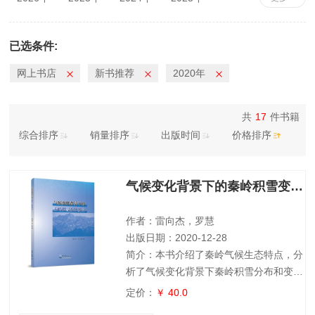
2022年
2021年
2020年
2019年
2018年
2017年
2016年
2015年
已选条件:
2014年
2013年
2012年
2011年
网上书店
新书推荐
2020年
2010年
共
17
件书籍
综合排序
销量排序
出版时间
价格排序
气候变化背景下的秦岭积雪变化研究
作者：雷向杰，罗慧
出版日期：2020-12-28
简介：本书介绍了秦岭气候生态特点，分
析了气候变化背景下秦岭积雪分布和变化
的基本事实，以及积雪变化与气温、降水
定价：
￥ 40.0
等气候因子变化之间的关系，揭示秦岭积