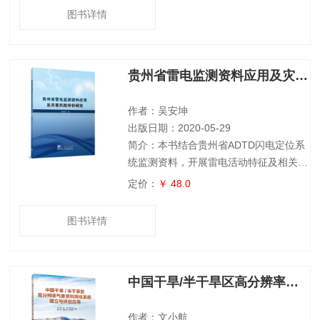
雪变化的主要原因。其中高山积雪变化分
图书详情
析利用了国家气象站30多年的逐日高山积
雪观测记录和近20多年的卫星遥感资料。
本书还积极探索将防范气候风险、应对气
贵州省雷电监测资料应用及灾害风险评价研究
候变化、开发利用气候资源、气象防灾减
灾融入经济社会发展各个领域，提出趋利
避害、造福人民的风险应对策略，形成决
作者：吴安坤
策气象
出版日期：2020-05-29
简介：本书结合贵州省ADTD闪电定位系
统监测资料，开展雷电活动特征及相关参
数研究，摸清闪电活动时空分布特征，探
定价：
￥ 48.0
讨贵州雷电流幅值累积概率分布公式，探
索海拔高度变化对雷电流参数的影响；划
图书详情
分贵州省雷电易发性等级，提出相应的防
范措施，为重点行业雷电防护等级划分提
供理论依据；同时构建适合贵州山地气候
中国干旱/半干旱区高分辨率气象资料同化系统建立与评估应用
特征下的雷电灾害风险评价模型，实现人
口经济数据空间化，划分贵州省雷电灾害
风险等级，实现贵州省雷电灾害风险区
作者：文小航