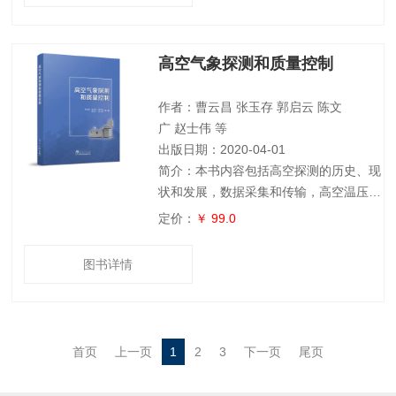
方式介绍了气候变化的基本知识，人类对
气候变化的认识过程，气候变化的史实与
未来预测，气候变化对生态环境与人类社
高空气象探测和质量控制
会的影响，气候变化的应对及其反思等。
本书可以作为地理学、历史学、环境学、
经济学、社会学、全球变化与可持续发展
作者：曹云昌 张玉存 郭启云 陈文
等从事气
广 赵士伟 等
出版日期：2020-04-01
简介：本书内容包括高空探测的历史、现
状和发展，数据采集和传输，高空温压湿
探测，高空风向风速探测，高空探测数据
定价：
￥ 99.0
的质量控制和评估以及产品检验合格评定
的原则和方法等。同时根据检验和质量控
图书详情
制的需求提供了高空大气的基本特性，气
象传感器的测量特性和气象要素量值传
递，数据统计和处理，高空探测系统的静
态测试，动态比对试验以及测量结果不确
首页
上一页
1
2
3
下一页
尾页
定度分析和评定的方法等。通过对目前我
国高空气象探测现状的分析和研究，给出