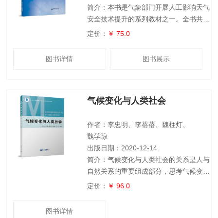
简介：本书是气象部门开展人工影响天气
安全技术提升的系列教材之一。全书共分
3编16章，第1编主要介绍了人工影响天
定价：
￥ 75.0
气地面作业装备安全锁定装置的功能规格
需求书、试验大纲和建设指南，第2编介
图书详情
图书展示
绍了人影高炮安全锁定装置的操作和应
用，第3编介绍了人影火箭作业装置安全
锁定器的操作和应用。本书主要作为人工
气候变化与人类社会
影响天气安全技术提升工作的管理人员和
作业人员的培训教材。
作者：李忠明、李蓓蓓、魏柱灯、
魏学琼
出版日期：2020-12-14
简介：气候变化与人类社会的关系是人与
自然关系的重要组成部分，思考气候变化
及其与人类活动相互作用的现象、事实、
定价：
￥ 96.0
特征、过程和机制已成为21世纪地球科学
的前沿之一。全书共5章，以图文并茂的
图书详情