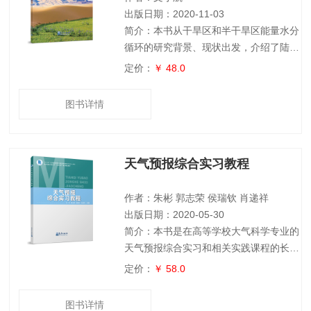
划。本书可
出版日期：2020-11-03
简介：本书从干旱区和半干旱区能量水分
循环的研究背景、现状出发，介绍了陆气
耦合数值模拟和非均匀下垫面上进行资料
定价：
￥ 48.0
同化的方法。重点介绍利用各种常规、非
常规观测资料来进行资料同化，将资料同
图书详情
化技术融入陆气耦合的数值模式中，充分
考虑到耦合同化系统的复杂性和计算效
率，对陆气耦合的同化系统进行评估和验
天气预报综合实习教程
证，揭示干旱/半干旱区不同下垫面水热
交换特征、地表能量平衡和区域气候特
征。本书内容丰富新颖、资料翔实、图文
作者：朱彬 郭志荣 侯瑞钦 肖递祥
并茂、科学严谨
出版日期：2020-05-30
简介：本书是在高等学校大气科学专业的
天气预报综合实习和相关实践课程的长期
教学经验基础上总结编写而成的,主要内
定价：
￥ 58.0
容包括我国天气气候特征介绍、气象信息
综合分析处理系统使用、常用数值预报模
图书详情