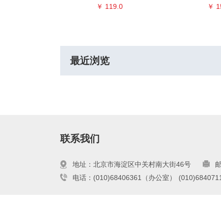
0.0
￥ 119.0
￥ 1
最近浏览
联系我们
地址：北京市海淀区中关村南大街46号
邮
电话：(010)68406361（办公室）
(010)6840
京ICP备14053254号
北京市公安局备案编号110108