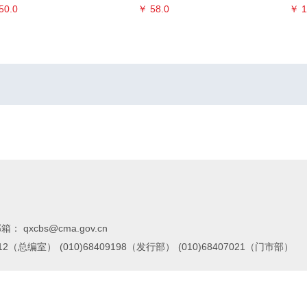
50.0
￥ 58.0
￥ 1
箱： qxcbs@cma.gov.cn
7112（总编室）
(010)68409198（发行部）
(010)68407021（门市部）
02016734
出版物经营许可证编号新出发（京）批字第版0055号 