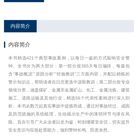
内容简介
内容简介
本书精选421个典型事故案例，以每日一鉴的方式敲响安全警
钟。全书分为两大部分：第一部分按365天每日编排，每篇包
含“事故概况”“原因分析”“经验教训”三方面内容，并配以精炼的
警示知识点，帮助读者在日历更迭中汲取教训；第二部分按专业
领域分类，涵盖煤矿、金属非金属矿山、化工、金属冶炼、建筑
施工、道路运输及其他行业，精选56个代表性案例进行深入剖
析。本书从数万起真实事故中提炼而成，通过对事故经过、成因
及防范措施的系统梳理，生动揭示生产中的薄弱环节与潜在风
险。旨在引导广大从业者以史为鉴，时刻绷紧安全弦，切实提升
安全意识与应急处置能力，做到警钟长鸣、防患未然。