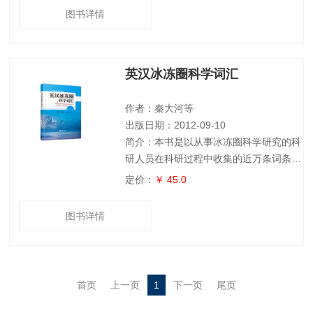
图书详情
英汉冰冻圈科学词汇
作者：秦大河等
出版日期：2012-09-10
简介：本书是以从事冰冻圈科学研究的科
研人员在科研过程中收集的近万条词条为
基础，并根据全国自然科学技术名词审定
定价：
￥ 45.0
委员会已经公布的冰冻圈科学及相关学科
的名词对其进行了补充及规范化处理。本
图书详情
书收录的词汇涉及冰冻圈过程研究，冰冻
圈环境记录研究，冰冻圈与气候，冰冻圈
与水资源，冰冻圈与生态，冰冻圈变化的
影响、适应与对策综合评估等冰冻圈科学
首页
上一页
1
下一页
尾页
各相关研究领域，是一本从事冰冻圈科学
及相关学科科研工作的必备工具书。