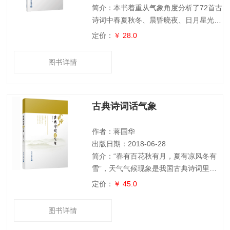
简介：本书着重从气象角度分析了72首古
诗词中春夏秋冬、晨昏晓夜、日月星光、
虹霓晕蜃、阴晴寒暖、风雨烟云和霜雾冰
定价：
￥ 28.0
雪等气象景观，涵盖了古诗词和气象两方
面内容，两者情景交融、相得益彰。本书
图书详情
可用于气象宣传和科普以及古诗词鉴赏。
古典诗词话气象
作者：蒋国华
出版日期：2018-06-28
简介：“春有百花秋有月，夏有凉风冬有
雪”，天气气候现象是我国古典诗词里的
常客。《最美诗词话气象》利用天气学原
定价：
￥ 45.0
理，结合反映天气气候的优美古典诗词，
对我国气候特征和各类天气现象进行了科
图书详情
学的阐释。全书内容分为气候和天气现象