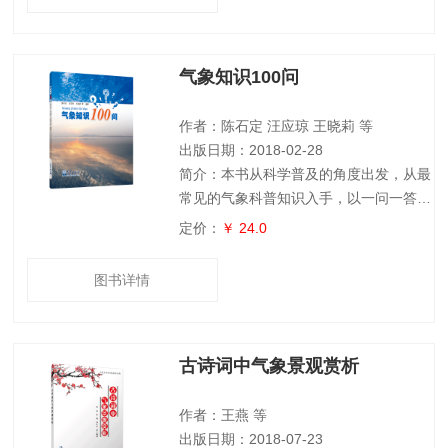
还有广州市气象科普教育基地和广州市气
象学会网站介绍，让读者充分了解广州市
气象科普资源，深入学习气象科普知识。
气象知识100问
本书的特点是图文并茂，通俗易懂，既有
阅读性的成语解释、英语翻译、范文例
句、知识介绍，又有互动性的知识问题、
作者：陈石定 汪应琼 王晓莉 等
成语填空，
出版日期：2018-02-28
简介：本书从科学普及的角度出发，从最
常见的气象科普知识入手，以一问一答的
方式，提取了人们日常关心的100个气象
定价：
￥ 24.0
知识问题，从气象科学的角度给予了回
答。本书主要内容包括以下几大类：一是
图书详情
天气现象，如风、霜、雨、雪、雾等；二
是各类天气现象的形成原理；三是各种天
气现象不同等级的划分及不同天气现象的
古诗词中气象景观赏析
区别；四是各种灾害性天气的形成原因及
预警信号等级；五是一些常见的气象谚语
和天气现象中蕴含的科学道理；六是气象
作者：王燕 等
工作中的一
出版日期：2018-07-23