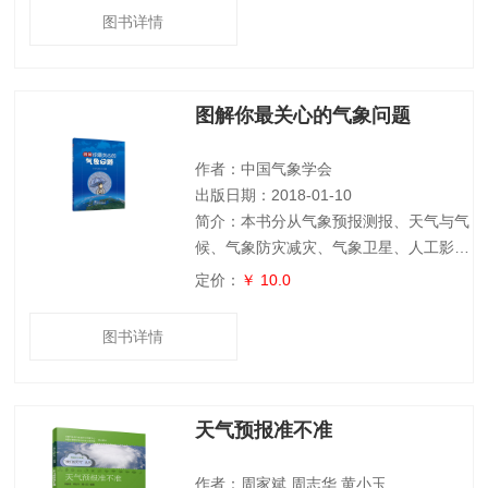
点展示了若干具有代表性的民俗风情，还
图书详情
以小百科的形式补充介绍了各种与民俗文
化相关的知识，并配有择吉历表，语言生
动，信息量大，是一本极为实用的中华传
图解你最关心的气象问题
统民俗文化全书。
作者：中国气象学会
出版日期：2018-01-10
简介：本书分从气象预报测报、天气与气
候、气象防灾减灾、气象卫星、人工影响
天气五个方面精选了四十多个气象热点问
定价：
￥ 10.0
题，以专业的角度解答了如天气预报为什
么报不准、雾和霾有什么区别、哪些渠道
图书详情
可以收到气象预警信息、人工影响天气是
否影响环境、风云四号卫星有何先进之处
等公众比较关心的气象问题，同时每个问
天气预报准不准
题配以直观、易懂的插图，使公众更好地
了解气象部门的服务。
作者：周家斌 周志华 黄小玉