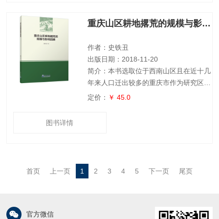
两大部分，基本涉及了我国各种气候类型
和天气现象，条理清晰、内容丰富、深入
重庆山区耕地撂荒的规模与影响因素
浅出、通俗易懂，既有科学性、知识性，
又有艺术性、趣味性。畅读此书，在诗情
画意中收获气象知识，同时又感受古典诗
作者：史铁丑
词的无穷魅
出版日期：2018-11-20
简介：本书选取位于西南山区且在近十几
年来人口迁出较多的重庆市作为研究区
域，从土地利用/土地覆被变化研究的角
定价：
￥ 45.0
度，利用2002年与2011年两期1:1万耕地
分布图提取撂荒耕地图斑，基于地块尺度
图书详情
和乡镇尺度，采用相关分析、回归分析等
方法，在已有的农地边际化相关理论基础
上，分析重庆市耕地撂荒的空间分布特
征、规模及其影响因素。旨在了解快速城
首页
上一页
1
2
3
4
5
下一页
尾页
镇化过程中山区的人地关系演变规律，并
为相关政策的制订提供学术依据。
官方微信