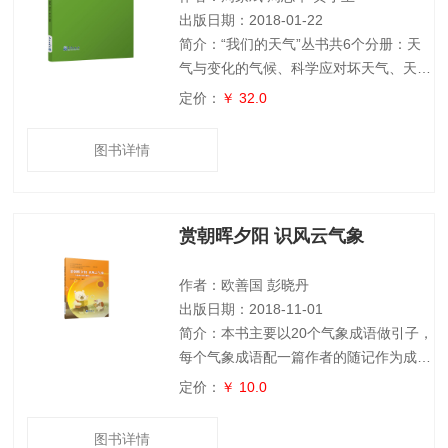
出版日期：2018-01-22
简介：“我们的天气”丛书共6个分册：天
气与变化的气候、科学应对坏天气、天气
预报准不准、明天是个好天气——看懂天
定价：
￥ 32.0
气预报、利用天气——气象与生产生活、
如何改变天气——人工影响天气。
图书详情
赏朝晖夕阳 识风云气象
作者：欧善国 彭晓丹
出版日期：2018-11-01
简介：本书主要以20个气象成语做引子，
每个气象成语配一篇作者的随记作为成语
应用范例，介绍相关的气象科普知识，并
定价：
￥ 10.0
设置两个互动问题引导读者作延伸阅读学
习，最后还有成语填空作互动游戏。附件
图书详情