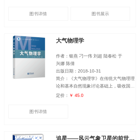
述了可燃冰的概念及基本性质；第二章介
绍了可燃冰的研究概况，包括可燃冰全球
图书详情
图书展示
分布、储量、特点及研究进展；第三章讲
述了可燃冰的人工合成、鉴定与检测技
术；第四章论述了可燃冰的寻找技术与方
大气物理学
法；第五章阐述了可燃冰的开采方法与原
理、技术与现状等；第六章探讨了可燃冰
对环境可能产生的影响，包括地质灾害、
作者：银燕 刁一伟 刘超 陆春松 于
温室效应、
兴娜 陈倩
出版日期：2018-10-31
简介：《大气物理学》在传统大气物理理
论和基本自然现象讨论基础上，吸收国内
外经典教材和最新研究成果，对重点内容
定价：
￥ 45.0
提出深入浅出、理论完整的编写框架。全
书共分5章。从大气物理学的研究内容、
图书详情
近期发展、大气基础知识开始。重点介绍
如何应用热力学原理研究大气热力学过
程，水的热力学属性，大气中主要热力学
追星——风云气象卫星的前世今生
过程，热力学图解应用，大气静力稳定度