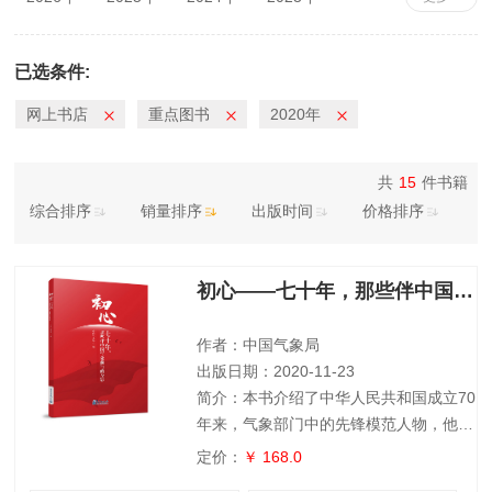
2022年
2021年
2020年
2019年
2018年
2017年
2016年
2015年
已选条件:
2014年
2013年
2012年
2011年
网上书店
重点图书
2020年
2010年
共
15
件书籍
综合排序
销量排序
出版时间
价格排序
初心——七十年，那些伴中国气象前行的身影
作者：中国气象局
出版日期：2020-11-23
简介：本书介绍了中华人民共和国成立70
年来，气象部门中的先锋模范人物，他们
坚守自己平凡或特殊的岗位上，是时代精
定价：
￥ 168.0
神和气象精神的集中体现。