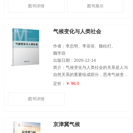
图书详情
图书展示
气候变化与人类社会
作者：李忠明、李蓓蓓、魏柱灯、
魏学琼
出版日期：2020-12-14
简介：气候变化与人类社会的关系是人与
自然关系的重要组成部分，思考气候变化
及其与人类活动相互作用的现象、事实、
定价：
￥ 96.0
特征、过程和机制已成为21世纪地球科学
的前沿之一。全书共5章，以图文并茂的
图书详情
方式介绍了气候变化的基本知识，人类对
气候变化的认识过程，气候变化的史实与
未来预测，气候变化对生态环境与人类社
京津冀气候
会的影响，气候变化的应对及其反思等。
本书可以作为地理学、历史学、环境学、