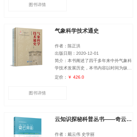
京津冀地区大气污染的影响分析;京津冀
图书详情
环境气象模式的发展与应用;环境气象业
务体系及系统建设。这些内容有利于读者
系统了解京津冀环境气象现状,深入认识
气象科学技术通史
京津冀环境污染的机理研究,可为大气环
境的监测、预报和预警提供科学基础。
本书适用于大气环境、天气分析和预报等
作者：陈正洪
专业领
出版日期：2020-12-01
简介：本书阐述了四千多年来中外气象科
学技术发展历史，本书内容以时间为纵
轴，以地域为横轴，展现出千姿万彩、波
定价：
￥ 426.0
澜壮阔的气象科学技术历史画卷。 世界
气象科学技术史包括古典—近代—现代—
图书详情
当代几个阶段，分别有不同的特色和发展
重点，展现了从哲学思辨、到观测与大数
据、再到综合系统的历史线索。气象科学
云知识探秘科普丛书——奇云异彩
不断吸收各门自然科学、社会科学的知识
来壮大自身，气象从科学发展到当今社会
体系中的重要构建，揭示出气象科学的准
作者：戴云伟 史学丽