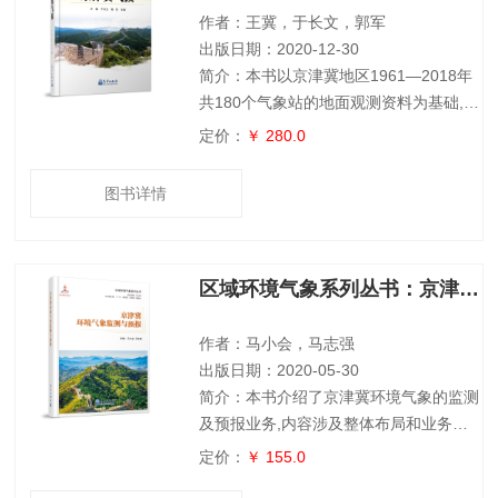
经济学、社会学、全球变化与可持续发展
作者：王冀，于长文，郭军
等从事气
出版日期：2020-12-30
简介：本书以京津冀地区1961—2018年
共180个气象站的地面观测资料为基础,利
用数理统计、数值模拟及地理信息技术等
定价：
￥ 280.0
方法,结合文献调研借鉴了最新研究成果,
并经过专家论证后完成。主要内容包括:
图书详情
(1)全面描述了京津冀地区的气候特征、
气候灾害等;(2)针对京津冀地区的经济发
展,重点分析了农业气候、旅游气候等;(3)
区域环境气象系列丛书：京津冀环境气象监测与预报
对于政府关心的城市气候和雄安新区的气
候特征进行了重点分析。本书具有较强的
科学性、权威性,可以为
作者：马小会，马志强
出版日期：2020-05-30
简介：本书介绍了京津冀环境气象的监测
及预报业务,内容涉及整体布局和业务发
展现状,包括大气成分观测现状及主要观
定价：
￥ 155.0
测研究;京津冀地区的大气污染天气成因;