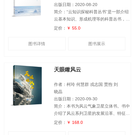
确定性本质
出版日期：2020-08-20
简介：“云知识探秘科普丛书”是一部介绍
云基本知识、形成机理等的科普丛书，它
不仅涵盖了气象学中关于云的理论，同时
定价：
￥ 55.0
也延续了“观云识天”的科普主题内容，对
弘扬科学精神、传播科学思想、提升全民
图书详情
图书展示
防灾减灾意识起到了积极推动作用。
《奇云异彩》一书，作者通过浏览逾五十
万张图片，精选典型图片，结合形象的比
天眼瞰风云
喻和通俗的说明，直观呈现各种奇云的特
征。其次，精心绘制、合成各种奇云和异
彩的机理成因示意图，巧妙揭示
作者：柯玲 何慧群 戎志国 贾煦 刘
晓晶
出版日期：2020-09-30
简介：本书为风云气象卫星立体书。书中
介绍了风云系列卫星的发展沿革、特征、
分类、用途，展示了各系列卫星的观测图
定价：
￥ 168.0
谱。以风云三号D星和风云四号A星为