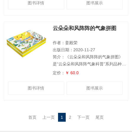
例，介绍了星载仪器，给出了精确的名称
图书详情
图书展示
和应用。最后，通过卫星遥感应用的介
绍，展示了卫星服务于我们生活中的多个
方面，如台风监测、森林大火监测、植被
云朵朵和风阵阵的气象拼图
覆盖率监测等等。图书采用立体效果，将
卫星与地球的相对位置立体展现，采用翻
盖、拉页等方式拓展科普卫星相关知识，
作者：姜殿荣
极富创造性和互
出版日期：2020-11-27
简介：《云朵朵和风阵阵的气象拼图》
是“云朵朵和风阵阵气象科普”系列品种之
一，仍然以气象科普小卫士云朵朵和风阵
定价：
￥ 60.0
阵为主人公，包括风、雨、雪、雷电、雾
和霾、干旱六个内容，通过唯美而又童趣
图书详情
图书展示
十足的气象主题插画形成六张拼图，并通
过气象谜语的方式来介绍相关气象科普知
识，颇具气象特色，寓教于乐。
首页
上一页
1
2
下一页
尾页