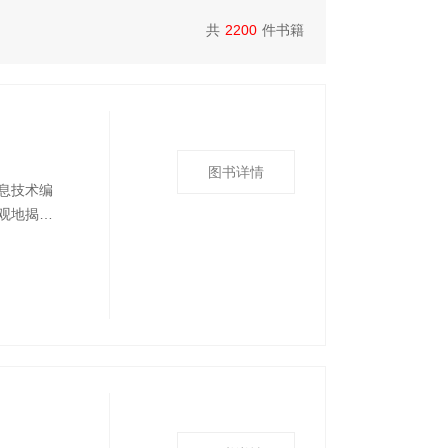
共
2200
件书籍
图书详情
息技术编
观地揭示
极端气候
系统地了
为了便于