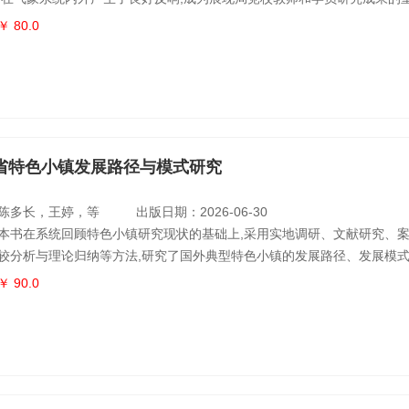
三辑选编了 2024年1月—2025年12月在中共中国气象局党校《研究专报
￥ 80.0
报告,从气象科技发展、气象现代业务、党建与人才、管理与文化四个方
于读者根据兴趣和所需选读。报告聚焦气象助力新质生产力发展、地球系
省特色小镇发展路径与模式研究
陈多长，王婷，等
出版日期：2026-06-30
本书在系统回顾特色小镇研究现状的基础上,采用实地调研、文献研究、
较分析与理论归纳等方法,研究了国外典型特色小镇的发展路径、发展模式
特色小镇的发展机制、区位特征、产业特征,对浙江特色小镇发展路径与
￥ 90.0
分类、对典型特色小镇进行案例分析,以发现不同模式的特色小镇的发展
的差异与存在的主要问题。本书读者对象主要是从事城市经济、城市规划
经济发展等