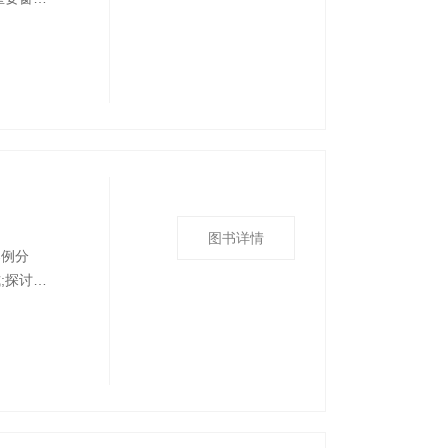
》上刊载
面进行呈
统数据平
图书详情
案例分
;探讨了
发展模式
路径、发
和城镇化