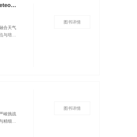
大气科学专业系列英文图书：An Introduction to Synoptic Meteorology
图书详情
融合天气
点与培养
统、中小
机制，同
科学及相
图书详情
严峻挑战
与精细化
感和气象
灾害，开