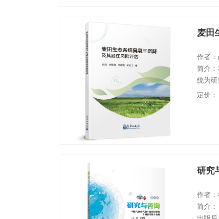
麦田
作者：
简介：
统为研
O3干
定价：
分配、
上O3
作者：
简介：
出版后