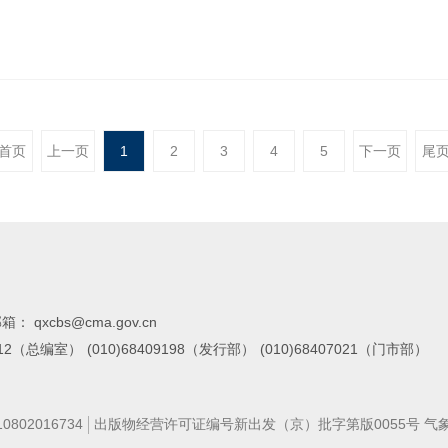
树林面积、长势和病虫害多源遥感监测与评估；研发了红树林生长状况监
宜度评价及
首页
上一页
1
2
3
4
5
下一页
尾
箱： qxcbs@cma.gov.cn
7112（总编室）
(010)68409198（发行部）
(010)68407021（门市部）
02016734
出版物经营许可证编号新出发（京）批字第版0055号 