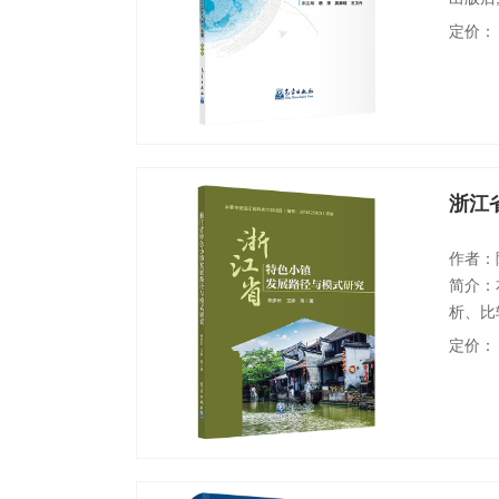
口。第
定价：
的研究
现,便
台、低
浙江
作者：
简介：
析、比
浙江省
定价：
进行了
展模式
与区域