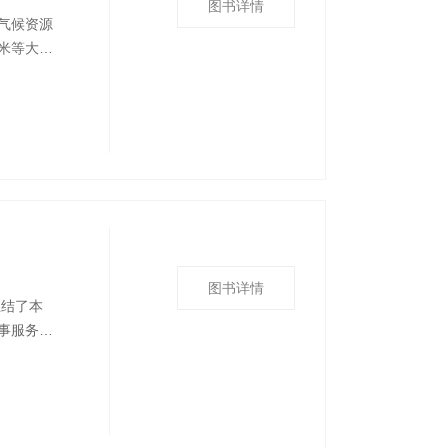
图书详情
气候资源
米等大宗
，精准匹
灾害监测
响应能
图书详情
总结了本
事服务、
赛事气候
探测体系
，以及极