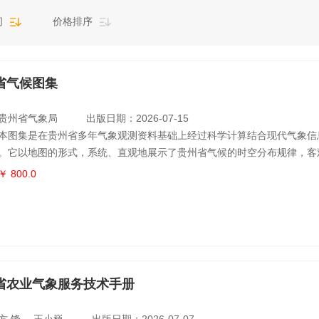
间
价格排序
省气候图集
贵州省气象局
出版日期：2026-07-15
本图集是在贵州省多年气象观测资料基础上经过科学计算结合现代气象信
。它以地图的形式，系统、直观地展示了贵州省气候的时空分布规律，客
省气候的基本特征。其内容包括序图、基本气候图、灾害性天气气候图、
￥ 800.0
、应用气候图和气候变化图六个图组共计500余幅图。读者可以从本图集
省的基本气候状况、气象灾害特征、气候资源分布以及气候变化事实等。
用，本图
省农业气象服务技术手册