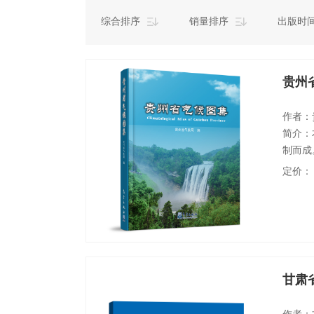
综合排序
销量排序
出版时
贵州
作者：
简介：
制而成
了贵州
定价：
事件图
解贵州
读者使
甘肃