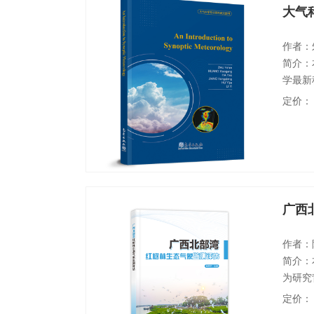
作者：
简介：
学最新
需求。
定价：
尺度天
时剖析
关专业
广西
作者：
简介：
为研究
气象服
定价：
等多源