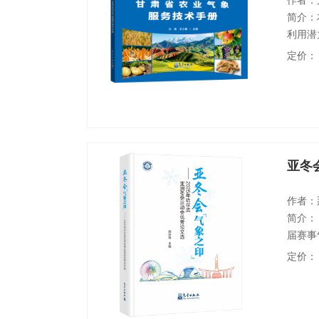
作者：
简介：
利用潜
粮食作
定价：
配不同
提供技
力；第
亚冬
作者：
简介：
届赛事
应用技
定价：
风险评
与通信
端天气