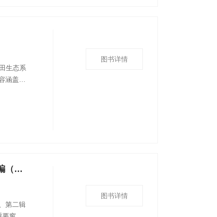
图书详情
农田生态系
容涵盖了
通道的定量
及区域尺度
研
研究与咨询——中国气象局气象干部培训学院《研究专报》选编（第三辑）
图书详情
、第二辑
重要窗