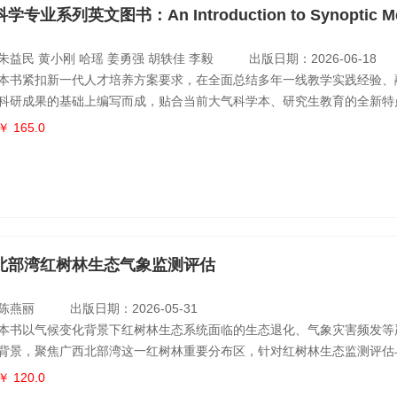
朱益民 黄小刚 哈瑶 姜勇强 胡轶佳 李毅
出版日期：2026-06-18
本书紧扣新一代人才培养方案要求，在全面总结多年一线教学实践经验、
科研成果的基础上编写而成，贴合当前大气科学本、研究生教育的全新特
全书主要内容涵盖大气环流概论、中高纬天气系统、热带与副热带天气系
￥ 165.0
气系统及大范围降水过程；系统阐述各类天气系统的结构、生命史与维持
不同尺度天气系统之间的关联与相互作用。 本书既可作为高等院校大气
本科生、
北部湾红树林生态气象监测评估
陈燕丽
出版日期：2026-05-31
本书以气候变化背景下红树林生态系统面临的生态退化、气象灾害频发等
背景，聚焦广西北部湾这一红树林重要分布区，针对红树林生态监测评估
务的迫切需求，开展了红树林生态监测评估与气象影响研究。结合卫星遥
￥ 120.0
数据，分析北部湾红树林生态区气候变化特征、极端气候事件及主要气象