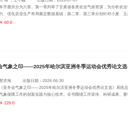
方 锋 ，王小巍
出版日期：2026-07-07
本手册共分为六章。第一章列举了甘肃省各类农业气候资源，为分析农业
力、优化农业生产布局奠定数据基础；第二章、第三章分别针对小麦、玉
物和果树、中药材等特色作物，梳理种植概况并明确关键生育期气象指标
￥ 60.0
作物的气象服务需求；第四章界定主要农业气象灾害类型和量化指标，为
术依据；第五章构建科学的灾害风险预警指标体系，提升灾害预判及应急
六章结合作物
会气象之印——2025年哈尔滨亚洲冬季运动会优秀论文选
那济海
出版日期：2026-06-30
《亚冬会气象之印——2025年哈尔滨亚洲冬季运动会优秀论文选》系统
气象保障工作的创新实践与核心技术。全书围绕工作宣传、科研成果、赛
术四大板块，深入探讨了高精度数值天气预报制作与多方会商机制、冰雪
￥ 220.0
估与中长期预测技术、面向不同赛事项目的精细化气象服务、立体化气象
网络安全保障、赛会运行与城市交通能源等关键系统的气象联动保障机制
突发事件