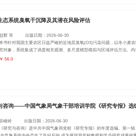
生态系统臭氧干沉降及其潜在风险评估
赵辉 等
出版日期：2026-06-30
本书针对我国主要农区日益严峻的近地层臭氧(O3)污染问题，以冬小麦
究对象，系统集成了涡度相关观测、多尺度模型模拟与区域评估方法。内
沉降通量的原位观测与环境控制机制解析、气孔O3吸收与非气孔O3沉降
￥ 56.0
基于Surfatm-O3干沉降模型和WRF-Chem模式的干沉降过程模拟，以
污染对冬小麦产量风险的评估。全书构建了从田间过程到区域效应的完整
谷峻岭
出版日期：2026-06-30
《研究与咨询》是中共中国气象局党校《研究专报》的年度选编。第一辑
,在气象系统内外产生了良好反响,成为展现局党校教师和学员研究成果的