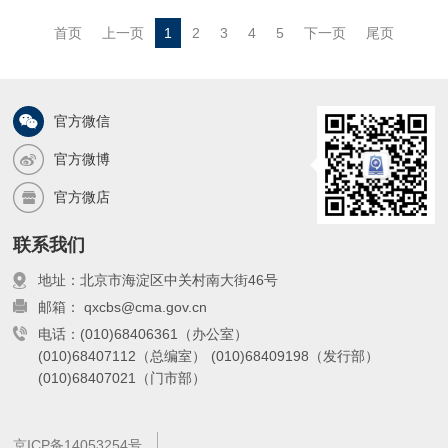
图。读者可以从本图集系统地了解贵州省
首页
上一页
1
2
3
4
5
下一页
尾页
的基本气候状况、气象灾害特征、气候资
源分布以及气候变化事实等。为了便于读
者使用，本图
官方微信
官方微博
官方微店
联系我们
地址：北京市海淀区中关村南大街46号
邮箱： qxcbs@cma.gov.cn
电话：(010)68406361（办公室）
(010)68407112（总编室）
(010)68409198（发行部）
(010)68407021（门市部）
京ICP备14053254号