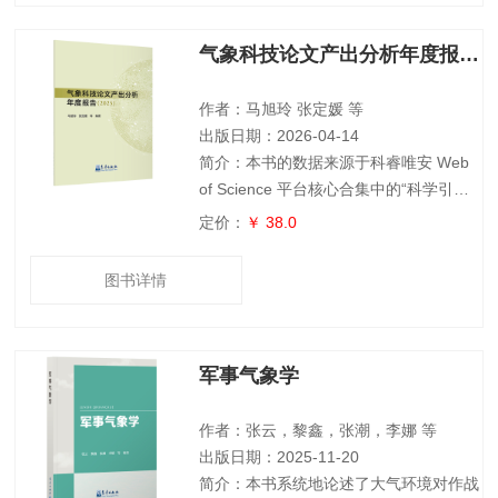
时，为落实中国气象局“强化气候风险管
理和早期预警，以气象科技创新更好应对
气象科技论文产出分析年度报告（2025）
气候变化挑战”的工作要求，报告进一步
梳理了2000年以来气候风险领域的论文
产出，分析其核心主
作者：马旭玲 张定媛 等
出版日期：2026-04-14
简介：本书的数据来源于科睿唯安 Web
of Science 平台核心合集中的“科学引文
索引”（SCI）以及中国知网（CNKI）。
定价：
￥ 38.0
全书从全球、中国以及中国气象局三个层
面，对 2024 年度的气象科技论文开展统
图书详情
计分析，系统揭示了该年度气象领域在科
研产出、研究热点、国家与机构的学术影
响力及其竞争格局等方面的整体态势。此
军事气象学
外，为贯彻落实《人工智能气象应用工作
方案（2023—2030）》，本书还特别展
示了近五年来
作者：张云，黎鑫，张潮，李娜 等
出版日期：2025-11-20
简介：本书系统地论述了大气环境对作战