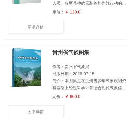
人员、各军兵种武器装备和作战行动的影
响，还介绍了大气环境对部分新型武器装
定价：
￥ 120.0
备的影响以及军事气象保障等相关内容。
主要章节包括绪论、军用模式大气、大气
图书详情
环境对军事人员的影响、大气环境对电磁
波传播的影响及其军事应用、大气环境对
陆战的影响、大气海洋环境对海战的影
贵州省气候图集
响、大气环境对空战的影响、大气环境对
导弹和航天器的影响、大气环境对化学武
器的影响、大气海洋环境对新型作战装备
作者：贵州省气象局
的影响以及军
出版日期：2026-07-15
简介：本图集是在贵州省多年气象观测资
料基础上经过科学计算结合现代气象信息
技术编制而成。它以地图的形式，系统、
定价：
￥ 800.0
直观地展示了贵州省气候的时空分布规
律，客观地揭示了贵州省气候的基本特
图书详情
征。其内容包括序图、基本气候图、灾害
性天气气候图、极端气候事件图、应用气
候图和气候变化图六个图组共计500余幅