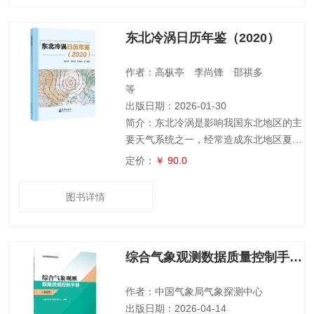
内容包括：特载、大事记、气象工作综合
情况、各省区市气象工作情况、直属单位
东北冷涡日历年鉴（2020）
气象工作情况、其他部门气象工作情况、
全国天气气候综述与影响评价、气象服务
效益事例精选、重要会议、统计资料、附
作者：高枞亭 李尚锋 邵祺多
录等。《中
等
出版日期：2026-01-30
简介：东北冷涡是影响我国东北地区的主
要天气系统之一，经常造成东北地区夏季
低温、突发性强降水等灾害性天气，也会
定价：
￥ 90.0
导致我国华北地区及华东地区出现灾害性
天气。本日历年鉴根据对2020年东北冷
图书详情
涡的系统分析，给出该年5—9月逐个东北
冷涡过程的编号，得出500hPa形势场、
冷涡中心位势高度和温度随时间的变化、
综合气象观测数据质量控制手册（2025）
位置轨迹以及冷涡发生过程中我国东部地
区降水累计量、平均降水量距平、平均地
面温度距平和每日降水量、每日地面温度
作者：中国气象局气象探测中心
距
出版日期：2026-04-14