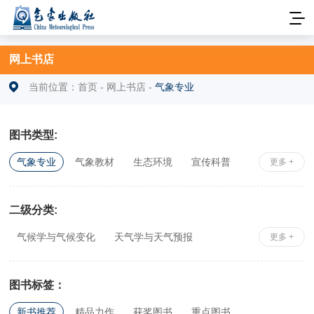
网上书店
当前位置：
首页
-
网上书店
-
气象专业
图书类型:
气象专业
气象教材
生态环境
宣传科普
更多 +
安全科学
社科综合
相关专业
二级分类:
气候学与气候变化
天气学与天气预报
更多 +
大气物理与大气探测
应用气象学
气象史、志、鉴
工具书
政策、法规及行业标准
图书标签：
农业气象
新书推荐
精品力作
获奖图书
重点图书