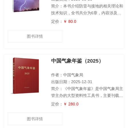
简介：本书介绍防雷与接地的相关理论和
技术知识，全书共分为6章，内容涉及雷
电放电机制、雷电参数、雷电的主要破坏
定价：
￥ 80.0
作用和危害性、地面设施的直接雷击防
护、雷电电涌防护、接地技术和雷电防护
图书详情
的典型应用。在内容的叙述上，本书立足
于工程实用性，同时又兼顾一定的理论深
度，力图从基本原理与工程技术的结合上
中国气象年鉴（2025）
系统地讨论防雷与接地的基本问题。本书
可供从事防雷与接地设计、施工、运维和
技术研发人员阅读，也可作为高等工科院
作者：中国气象局
校电气类有关
出版日期：2025-12-31
简介：《中国气象年鉴》是中国气象局主
管主办的大型资料性工具书，主要刊载上
一年度全国气象部门及有关单位的业务、
定价：
￥ 280.0
科研、教育等方面的基本情况及进展，以
及全国天气气候综述与影响评价和气象服
图书详情
务社会经济效益等内容，每年1本。主要