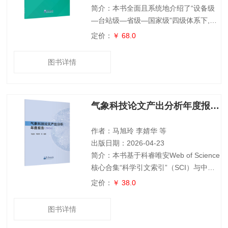
简介：本书全面且系统地介绍了“设备级
—台站级—省级—国家级”四级体系下,综
合气象观测数据(卫星除外)的质量控制业
定价：
￥ 68.0
务流程、算法布局以及质量控制标识等,
为加强综合气象观测数据质控业务提供了
图书详情
坚实依据。全书共分为2个章节并附1个附
录,对各类气象观测设备的质量控制技术
进行详细介绍,涵盖新一代天气雷达、北
气象科技论文产出分析年度报告（2024）
斗探空、地面气象观测、地基遥感垂直观
测、GNSS/MET 独立站、雷电监测、农
业生态—自动土壤水分观测、大气成分
作者：马旭玲 李婧华 等
出版日期：2026-04-23
简介：本书基于科睿唯安Web of Science
核心合集“科学引文索引”（SCI）与中国
知网（CNKI）数据，从全球、中国及中
定价：
￥ 38.0
国气象局三个层面，全面展示2023 年度
气象科技论文产出情况，客观揭示全球气
图书详情
象科技的研究进展、热点与竞争格局。同