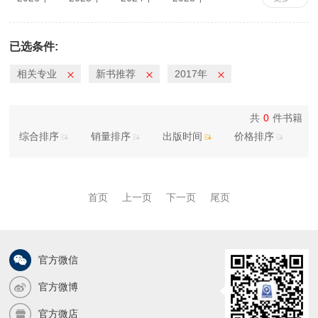
2022年
2021年
2020年
2019年
2018年
2017年
2016年
2015年
已选条件:
2014年
2013年
2012年
2011年
相关专业
新书推荐
2017年
2010年
共
0
件书籍
综合排序
销量排序
出版时间
价格排序
首页
上一页
下一页
尾页
官方微信
官方微博
官方微店