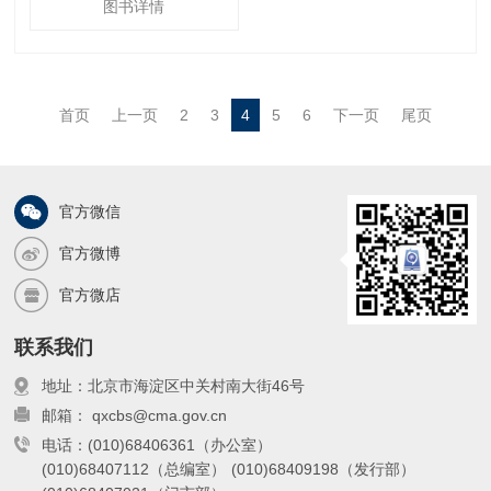
图书详情
次分明,清晰呈现年度科研进展、成果与
成果应用转化情况,内容聚焦主题,从项目
申报到成果产出,从人才培养到制度保障,
各环节内容翔实。本报告对中国气象科学
首页
上一页
2
3
4
5
6
下一页
尾页
研究院年度工作的梳理较为全面,对科研
机构、从业者及相关学习者具有参考价
官方微信
官方微博
官方微店
联系我们
地址：北京市海淀区中关村南大街46号
邮箱： qxcbs@cma.gov.cn
电话：(010)68406361（办公室）
(010)68407112（总编室）
(010)68409198（发行部）