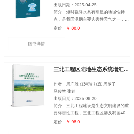
型的建立、污
出版日期：2025-04-25
简介：短时强降水具有明显的地域性特
点，是我国汛期主要灾害性天气之一，，
研究总结此类强对流天气，对提高当地的
定价：
￥ 88.0
强降水预报能力有很重要的意义。本书基
于业务实践，重点分析了陕西短时强降水
图书详情
的时空分布特征，凝练了产生短时强降水
的弱天气系统、明显天气系统在关键环境
条件以及卫星、雷达、中小尺度系统结构
三北工程区陆地生态系统增汇潜力及风险评估
之间的主要差异；给出了陕西6类强对流
天气影响系统特点及其可能产生的强天气
类型，短时强降水和雷暴大风、冰雹、混
作者：周广胜 任鸿瑞 张磊 周梦子
合型等其他类
马俊兰 张迪
出版日期：2025-08-20
简介：三北工程建设是生态文明建设的重
要标志性工程，三北工程区涉及我国40%
以上的国土面积，是我国陆地生态系统增
定价：
￥ 98.0
汇的重要驱动力。厘清三北工程区陆地生