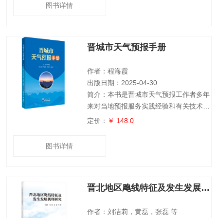
态系统增汇潜力及其气候风险，特别是未
图书详情
来不同时期、不同排放情景下的增汇潜
力，是国家实施碳达峰与碳中和战略的迫
切需求。本书通过遥感技术，结合气象与
晋城市天气预报手册
模型数据，首次以地图集形式展示三北工
程区近20年来的气候、自然植被、人工
林、栽培植物、水体、永久积雪、沙漠、
作者：程海霞
城乡居民用
出版日期：2025-04-30
简介：本书是晋城市天气预报工作者多年
来对当地预报服务实践经验和有关技术的
总结与凝练,以促进晋城市天气预报人员
定价：
￥ 148.0
业务技能为目的,有助于新预报员快速提
高预报水平。全书分为10章,内容包括晋
图书详情
城市地理地貌概况和天气气候特征、主要
灾害天气和高影响天气的时空分布特征、
天气分型、典型个例分析及预报流程等内
晋北地区飑线特征及发生发展机理研究
容。 本书可作为气象预报服务人员的工
具书，也可供农业、水文、航空、交通、
环境、林业等工作者及科研人员、大中专
作者：刘洁莉，黄磊，张磊 等