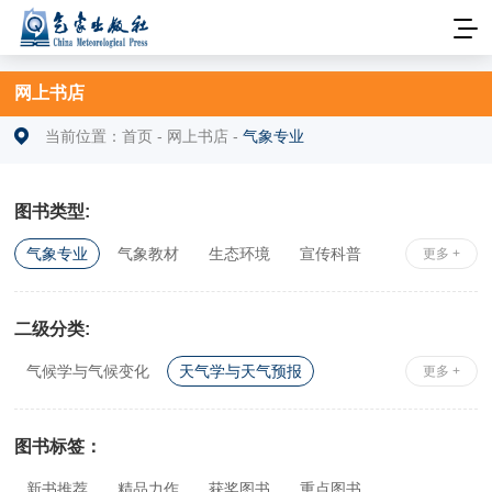
网上书店
当前位置：
首页
-
网上书店
-
气象专业
图书类型:
气象专业
气象教材
生态环境
宣传科普
更多 +
安全科学
社科综合
相关专业
二级分类:
气候学与气候变化
天气学与天气预报
更多 +
大气物理与大气探测
应用气象学
气象史、志、鉴
工具书
政策、法规及行业标准
图书标签：
农业气象
新书推荐
精品力作
获奖图书
重点图书