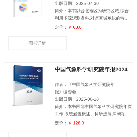
院校
出版日期：2025-07-30
简介：本书以晋北地区为研究区域,综合
利用多源观测资料,对该区域飑线的特
征、发生发展机理及预报预警技术进行了
定价：
￥ 60.0
系统研究。针对当前数值预报模式对弱天
气背景下对飑线系统预报能力不足以及复
图书详情
杂地形下预报飑线下山强度变化的难点问
题,本书进行了重点研究,深入认识了弱天
气背景下飑线的特征及其发生发展机理以
中国气象科学研究院年报2024
及飑线下山过程中的强度变化特征及其物
理机制,为晋北地区飑线的预报预警和防
灾减灾提供了科学依据和技术支撑。希望
作者：《中国气象科学研究院年
本书的出版
报》编委会
出版日期：2025-06-18
简介：本书围绕中国气象科学研究院年度
工作,系统涵盖概述、科研进展,科研项目
等11个核心板块,呈现年度工作全貌,为科
定价：
￥ 128.0
研成果总结,经验积淀及未来规划提供依
据。本书章节设置合理,整体结构严谨,层