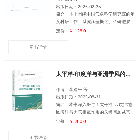
出版日期：2026-02-25
简介：本书围绕中国气象科学研究院的年
度科研工作，系统涵盖概述、科研进展、
项目管理等11个核心板块，全面呈现年度
定价：
￥ 128.0
科研工作全貌，为科研成果总结、经验沉
淀及未来规划提供依据。本书章节设置合
图书详情
理，整体结构严谨，层次分明，清晰呈现
年度科研进展、成果与成果应用转化情
况，内容聚焦主题，从项目申报到成果产
太平洋-印度洋与亚洲季风的相互影响
出，从人才培养到制度保障，各环节内容
详实。本报告对中国气象科学研究院科研
工作的梳理较为全面，对科研机构、从业
作者：李建平 等
者及相关学
出版日期：2025-08-31
简介：本书深入探讨了太平洋-印度洋地
区海洋与大气相互作用的关键问题及其气
候效应。详细阐述太平洋-印度洋海温联
定价：
￥ 280.0
合模态的存在、特征及其演变，揭示了该
联合模态对亚洲及其他地区天气气候的多
图书详情