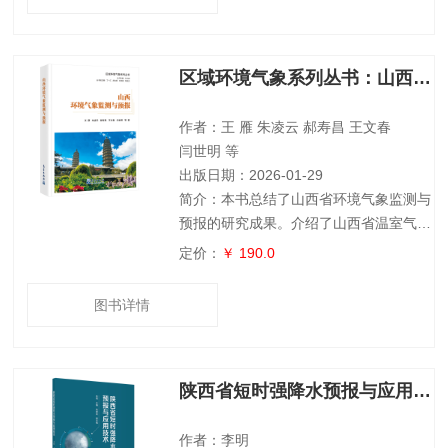
样影响。剖析了印太海域淡水通量强迫及
盐度变异在海气相互作用中的重要作用，
以及其对 ENSO的复杂影响机制。探讨了
区域环境气象系列丛书：山西环境气象监测与预报
亚洲季风爆发与孟加拉湾海气相互作用之
间的紧密联系，以及亚洲季风异常对印太
海洋的反馈作用，展现了大气与海洋系统
作者：王 雁 朱凌云 郝寿昌 王文春
之间复
闫世明 等
出版日期：2026-01-29
简介：本书总结了山西省环境气象监测与
预报的研究成果。介绍了山西省温室气
体、反应性气体和颗粒物等大气成分观测
定价：
￥ 190.0
站网的观测现状以及山西省大气成分在不
同时空维度的分布规律与演变特征，山西
图书详情
省酸雨观测状况、时空分布特征、变化趋
势以及酸雨输送特征；分析了山西省污染
天气气候特征、大气污染与气象因子的关
陕西省短时强降水预报与应用技术
系、污染天气的边界层特征以及大气污染
物传输特征；总结了山西环境气象预报方
面的研究成果，包括山西污染天气概念模
作者：李明