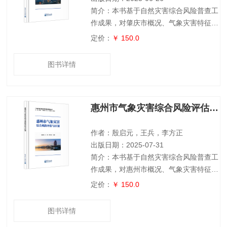
简介：本书基于自然灾害综合风险普查工
作成果，对肇庆市概况、气象灾害特征、
数据来源、评估技术方法进行了介绍，分
定价：
￥ 150.0
析了肇庆市暴雨、台风、干旱、低温、高
温、大风和雷电等7种气象灾害不同致灾
图书详情
因子的时空分布规律，全面评估了主要气
象灾害的致灾危险性等级，针对暴雨、台
风等灾害，评估了气象灾害影响下人口、
惠州市气象灾害综合风险评估与区划
经济产值、房屋建筑等主要承灾体的脆弱
性，客观评价了各类承灾体遭受主要气象
灾害的风险水平。本书可为灾害综合风险
作者：殷启元，王兵，李方正
评估与区划
出版日期：2025-07-31
简介：本书基于自然灾害综合风险普查工
作成果，对惠州市概况、气象灾害特征、
数据来源、评估技术方法进行了介绍，分
定价：
￥ 150.0
析了惠州市暴雨、台风、大风、雷电、高
温、低温和干旱7种气象灾害不同致灾因
图书详情
子的时空分布规律，全面评估了主要气象