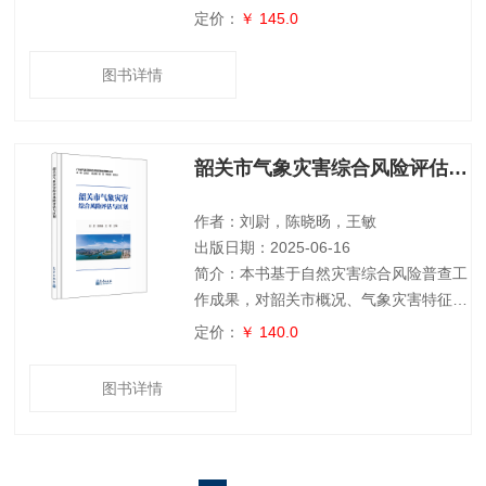
数据来源、评估技术方法进行了介绍，分
定价：
￥ 145.0
析了阳江市暴雨、台风、大风、雷电、高
温、低温和干旱 7 种气象灾害不同致灾因
图书详情
子的时空分布规律，全面评估了主要气象
灾害的致灾危险性等级，针对暴雨、台风
等灾害，评估了气象灾害影响下人口、经
韶关市气象灾害综合风险评估与区划
济产值、房屋建筑等主要承灾体脆弱性，
客观评价了各类承灾体遭受主要气象灾害
的风险水平。本书可为灾害综合风险评估
作者：刘尉，陈晓旸，王敏
与区划
出版日期：2025-06-16
简介：本书基于自然灾害综合风险普查工
作成果，对韶关市概况、气象灾害特征、
数据来源、评估技术方法进行了介绍，分
定价：
￥ 140.0
析了韶关市暴雨、台风、干旱、低温、高
温、大风和雷电7 种气象灾害不同致灾因
图书详情
子的时空分布规律，全面评估了主要气象
灾害的致灾危险性等级，针对暴雨、台风
等灾害，评估了气象灾害影响下经济、人
口、房屋等主要承灾体脆弱性，客观评价