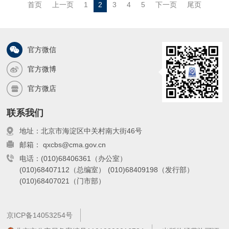
首页
上一页
1
2
3
4
5
下一页
尾页
了各类承灾体遭受主要气象灾害的风险水
平。本书可为灾害综合风险评估与区划工
作提供参
官方微信
官方微博
官方微店
联系我们
地址：北京市海淀区中关村南大街46号
邮箱： qxcbs@cma.gov.cn
电话：(010)68406361（办公室）
(010)68407112（总编室）
(010)68409198（发行部）
(010)68407021（门市部）
京ICP备14053254号