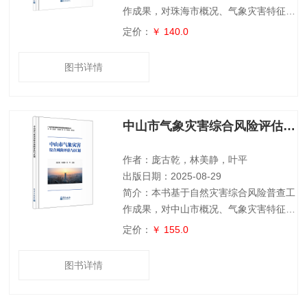
作成果，对珠海市概况、气象灾害特征、
数据来源、评估技术方法进行了介绍，分
定价：
￥ 140.0
析了珠海市暴雨、台风、干旱、低温、高
温、大风和雷电7种气象灾害不同致灾因
图书详情
子的时空分布规律，全面评估了主要气象
灾害的致灾危险性等级，针对暴雨、台风
等灾害，评估了气象灾害影响下人口、经
中山市气象灾害综合风险评估与区划
济产值、房屋建筑等主要承灾体脆弱性，
客观评价了各类承灾体遭受主要气象灾害
的风险水平。本书可为灾害综合风险评估
作者：庞古乾，林美静，叶平
与区划工作
出版日期：2025-08-29
简介：本书基于自然灾害综合风险普查工
作成果，对中山市概况、气象灾害特征、
数据来源、评估技术方法进行了介绍，给
定价：
￥ 155.0
出了中山市暴雨、台风、干旱、低温、高
温、大风和雷电7种气象灾害不同致灾因
图书详情
子的时空分布规律，全面评估了主要气象
灾害的致灾危险性等级，针对暴雨、台风