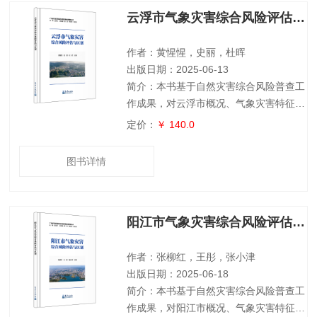
等灾害，评估了气象灾害影响下经济、人
云浮市气象灾害综合风险评估与区划
口等主要承灾体脆弱性，客观评价了各类
承灾体遭受主要气象灾害的风险水平。本
书可为灾害综合风险评估与区划工作提供
作者：黄惺惺，史丽，杜晖
参考，为政
出版日期：2025-06-13
简介：本书基于自然灾害综合风险普查工
作成果，对云浮市概况、气象灾害特征、
数据来源、评估技术方法进行了介绍，分
定价：
￥ 140.0
析了云浮市暴雨、台风、干旱、低温、高
温、大风、雷电和7 种气象灾害不同致灾
图书详情
因子的时空分布规律，全面评估了主要气
象灾害的致灾危险性等级，针对暴雨、台
风等灾害，评估了气象灾害影响下经济、
阳江市气象灾害综合风险评估与区划
人口、房屋等主要承灾体脆弱性，客观评
价了各类承灾体遭受主要气象灾害的风险
水平。本书可为灾害综合风险评估与区划
作者：张柳红，王彤，张小津
工作提供
出版日期：2025-06-18
简介：本书基于自然灾害综合风险普查工
作成果，对阳江市概况、气象灾害特征、