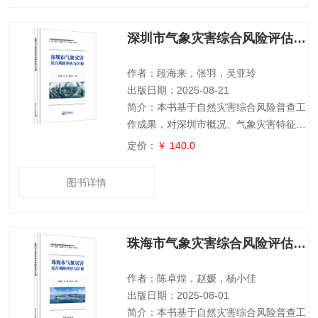
灾害的致灾危险性等级，针对暴雨、台风
等灾害，评估了气象灾害影响下人口、
深圳市气象灾害综合风险评估与区划
GDP产值、房屋建筑等主要承灾体脆弱
性，客观评价了各类承灾体遭受主要气象
灾害的风险水平。本书可为灾害综合风险
作者：段海来，张羽，吴亚玲
评估与区划工
出版日期：2025-08-21
简介：本书基于自然灾害综合风险普查工
作成果，对深圳市概况、气象灾害特征、
数据来源、评估技术方法进行了介绍，分
定价：
￥ 140.0
析了深圳市暴雨、台风、干旱、低温、高
温、大风和雷电7种气象灾害不同致灾因
图书详情
子的时空分布规律，全面评估了主要气象
灾害的致灾危险性等级，针对暴雨、台风
等灾害，评估了气象灾害影响下经济、人
珠海市气象灾害综合风险评估与区划
口、房屋等主要承灾体脆弱性，客观评价
了各类承灾体遭受主要气象灾害的风险水
平。本书可为灾害综合风险评估与区划工
作者：陈卓煌，赵媛，杨小佳
作提供参考
出版日期：2025-08-01
简介：本书基于自然灾害综合风险普查工