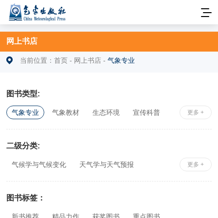
网上书店
当前位置：
首页
-
网上书店
-
气象专业
图书类型:
气象专业
气象教材
生态环境
宣传科普
更多 +
安全科学
社科综合
相关专业
二级分类:
气候学与气候变化
天气学与天气预报
更多 +
大气物理与大气探测
应用气象学
气象史、志、鉴
工具书
政策、法规及行业标准
图书标签：
农业气象
新书推荐
精品力作
获奖图书
重点图书