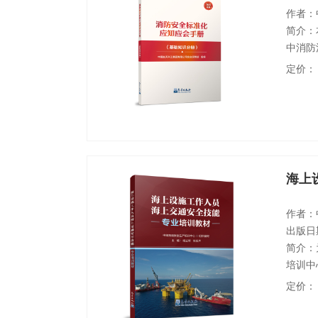
作者：
简介：
中消防
火、灭
定价：
识、志
断题、
书可作
海上
作者：
出版日期
简介：
培训中
编写了
定价：
据，详
上设施