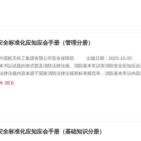
应会试题两个部分，试题包括选择题、判断题、简答题三种题型。为便于
中全部试题均
安全标准化应知应会手册（管理分册）
中国航天科工集团有限公司安全保障部
出版日期：2023-10-25
本书以试题的形式普及消防法律法规、消防基本常识等消防安全应知应会
法律法规内容来源于国家消防法律法规和标准规范等，消防基本常识内容
火和应急救援等。本书是针对单位管理层人员和消防管理人员的管理分册
￥ 20.0
、消防安全责任人和消防安全管理人、专兼职消防管理人员三章，每章包
知应会试题两个部分，试题包括选择题、判断题、简答题三种题型。为便
书中全部试题
安全标准化应知应会手册（基础知识分册）