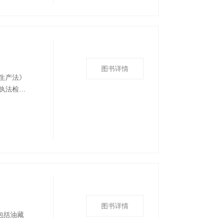
图书详情
生产法》
执法检查
）百问百
管理的发
管理人员
图书详情
包括油藏