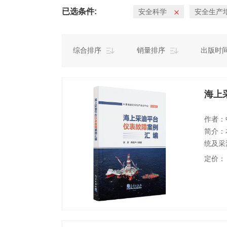
已选条件:
安全科学
安全生产
综合排序
销量排序
出版时
海上
作者：
简介：
统及采
等）的
定价：
措施、
析一针
可供海