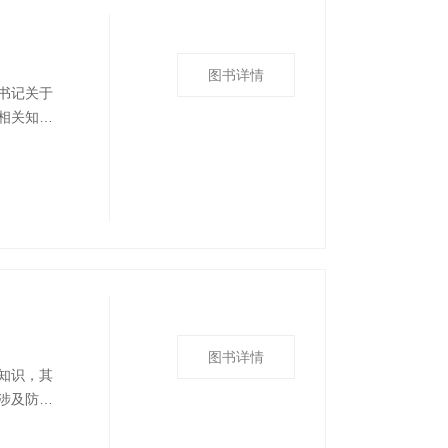
图书详情
书记关于
相关知
法、防雷
境安全、
各级领导
图书详情
知识，其
涉及防
识、消防
基础知识