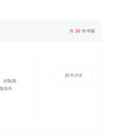
共
30
件书籍
图书详情
、控制系
电动吊车
程及检修
准确、分
文并茂，