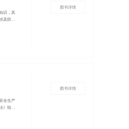
图书详情
知识，其
涉及防
括公共知
择题、判
答案。本
图书详情
安全生产
法》组织
》为依
识”“海
并通过评估