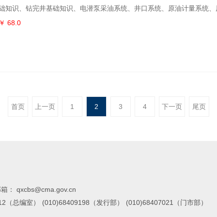
础知识、钻完井基础知识、电潜泵采油系统、井口系统、原油计量系统、
含油污水处理系统、注水系统、原油储存及外输系统等方面的内容。该书
￥ 68.0
并茂，将图片和表格穿插于文字中，内容上既有理论也有实践经验，并结
，配以习题，对从业人员具有很好的指导作用。本书适用于海上油气生产
员职业技
首页
上一页
1
2
3
4
下一页
尾页
箱： qxcbs@cma.gov.cn
7112（总编室）
(010)68409198（发行部）
(010)68407021（门市部）