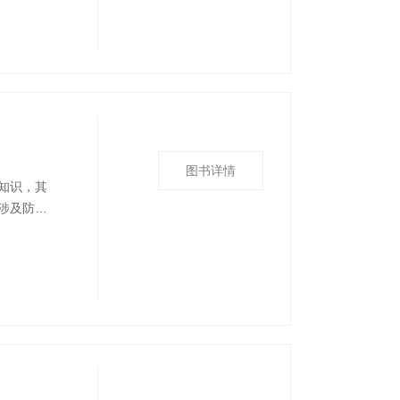
学习和掌
图书详情
知识，其
涉及防
，包括公
括基础知
于学习和