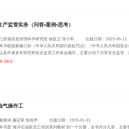
保
生产监管实务（问答•案例•思考）
江西省应急管理科学研究院 侯廷卫 张小军
出版日期：2023-05-11
本书根据新修订的《中华人民共和国行政处罚法》《中华人民共和国安全
以及作者多年研究和安全监管工作体会编写，主要介绍了日常安全监管、
的问题、案例以及相应的理论依据和操作实务，包括安全监管（应急执法
￥ 58.0
案释法、安全监管（应急执法）实务、安全监管（应急执法）研究、应急
考五部分。通过案例让安全监管人员、行政执法人员、生产经营单位安全
发，从而提
油气操作工
秦炳涛 穆证荣 焦权声
出版日期：1970-01-01
本书是“海洋石油新员工培训系列教材”的一个分册，全书共分九章，主要