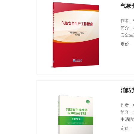
气象
作者：
简介：
安全生
识，包
定价：
与升放
内部公
以及从
消防
作者：
简介：
中消防
火、灭
定价：
控制室