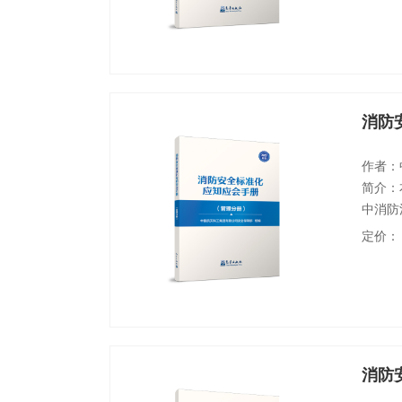
和应知
握，书
消防
作者：
简介：
中消防
火、灭
定价：
共知识
识和应
掌握，
消防