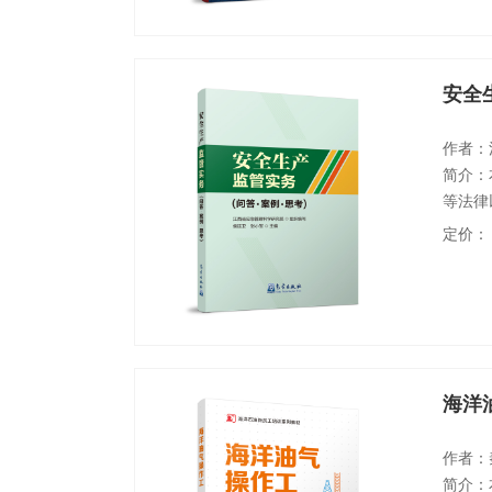
考试，
安全
作者：
简介：
等法律
中遇到
定价：
答、以
展与思
受到启
海洋
作者：
简介：