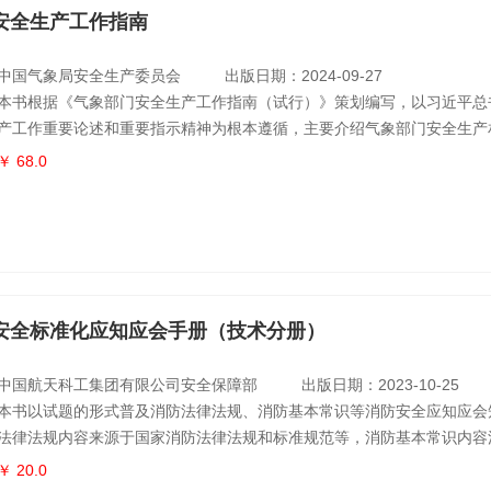
安全生产工作指南
中国气象局安全生产委员会
出版日期：2024-09-27
本书根据《气象部门安全生产工作指南（试行）》策划编写，以习近平总
产工作重要论述和重要指示精神为根本遵循，主要介绍气象部门安全生产
括气象安全生产总论、气象部门安全生产管理体系、安全生产“十问”工作
￥ 68.0
气球安全管理、人工影响天气作业安全、综合气象观测业务安全、机房环
共安全生产等，并附有相关典型事故案例。 本书主要面向全国气象部门
事人工影
安全标准化应知应会手册（技术分册）
中国航天科工集团有限公司安全保障部
出版日期：2023-10-25
本书以试题的形式普及消防法律法规、消防基本常识等消防安全应知应会
法律法规内容来源于国家消防法律法规和标准规范等，消防基本常识内容
火和应急救援等。本书是针对消防安全技术人员的技术分册，包括公共知
￥ 20.0
值班人员、专职消防队和微型消防站人员、动火作业人员四章，每章包括