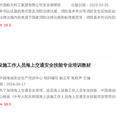
中国航天科工集团有限公司安全保障部
出版日期：2023-10-25
本书以试题的形式普及消防法律法规、消防基本常识等消防安全应知应会
法律法规内容来源于国家消防法律法规和标准规范等，消防基本常识内容
火和应急救援等。本书是针对普通员工和志愿消防员的基础知识分册，包
￥ 18.0
愿消防员两章，每章包括基础知识和应知应会试题两个部分，试题包括选
简答题三种题型。为便于学习和掌握，书中全部试题均给出了相应的参考
为消防安全教
设施工作人员海上交通安全技能专业培训教材
中国海油安全生产培训中心 组织编写 杨立军 焦权声 主编
：2024-04-17
为了加强海上交通安全管理，提高海上设施工作人员专业技能，中国海油
心根据《中华人民共和国海上设施工作人员海上交通安全技能培训管理办
本书。全书分为四章，以《海上设施工作人员海上交通安全技能培训大纲
￥ 38.0
细介绍了海上设施工作人员应该掌握的“海上设施概述”“海上设施避碰基本知
信号基本知识”“海上通信”等专业知识，旨在帮助受训学员顺利完成培训