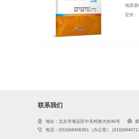
地质基
系统、
定价：
上图文
术展开
从业人
联系我们
地址：北京市海淀区中关村南大街46号
邮
电话：(010)68406361（办公室）
(010)6840