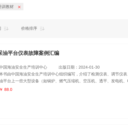
培训教材
间
价格排序
采油平台仪表故障案例汇编
中国海油安全生产培训中心
出版日期：2024-01-30
本书由中国海油安全生产培训中心组织编写，介绍了检测仪表、调节仪表
油平台上一些大型设备（如锅炉、燃气压缩机、空压机、透平、发电机、
216个常见仪表故障案例，每个案例均包括故障现象、故障原因、分析过
￥ 88.0
教训或建议四个方面的内容，并附有大量现场实拍照片，做到了故障描述
见血、处理措施得当、教训意义深刻。本书内容系统全面、条理清晰、图
上采油平