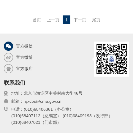
雾、霾的时空分布特征，以及不同类型大
雾的生消机制及其预报思路；从京津冀地
形对雾、霾的影响层面，建立京津冀雾、
首页
上一页
1
下一页
尾页
霾天气概念模型与预报思路；总结京津冀
雾、霾的客观预报方法及其污染物特征
官方微信
官方微博
官方微店
联系我们
地址：北京市海淀区中关村南大街46号
邮箱： qxcbs@cma.gov.cn
电话：(010)68406361（办公室）
(010)68407112（总编室）
(010)68409198（发行部）
(010)68407021（门市部）