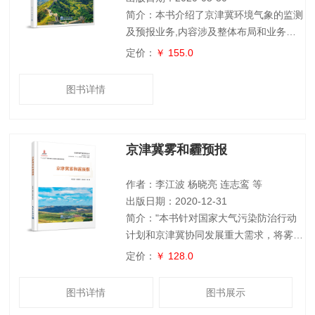
简介：本书介绍了京津冀环境气象的监测
及预报业务,内容涉及整体布局和业务发
展现状,包括大气成分观测现状及主要观
定价：
￥ 155.0
测研究;京津冀地区的大气污染天气成因;
京津冀地区大气污染的影响分析;京津冀
图书详情
环境气象模式的发展与应用;环境气象业
务体系及系统建设。这些内容有利于读者
系统了解京津冀环境气象现状,深入认识
京津冀雾和霾预报
京津冀环境污染的机理研究,可为大气环
境的监测、预报和预警提供科学基础。
本书适用于大气环境、天气分析和预报等
作者：李江波 杨晓亮 连志鸾 等
专业领
出版日期：2020-12-31
简介："本书针对国家大气污染防治行动
计划和京津冀协同发展重大需求，将雾、
霾的基本原理与预报实践相结合，应用京
定价：
￥ 128.0
津冀近60多年的气象资料及典型雾、霾天
气个例，对雾、霾天气的预报技术和预报
图书详情
图书展示
方法进行系统深入研究。详细阐述京津冀