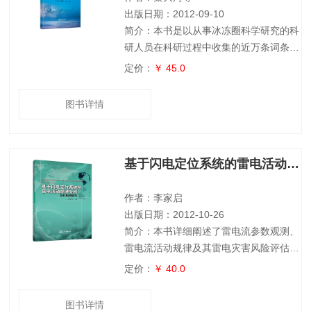
出版日期：2012-09-10
简介：本书是以从事冰冻圈科学研究的科
研人员在科研过程中收集的近万条词条为
基础，并根据全国自然科学技术名词审定
定价：
￥ 45.0
委员会已经公布的冰冻圈科学及相关学科
的名词对其进行了补充及规范化处理。本
图书详情
书收录的词汇涉及冰冻圈过程研究，冰冻
圈环境记录研究，冰冻圈与气候，冰冻圈
与水资源，冰冻圈与生态，冰冻圈变化的
基于闪电定位系统的雷电活动规律分析及其应用研究
影响、适应与对策综合评估等冰冻圈科学
各相关研究领域，是一本从事冰冻圈科学
及相关学科科研工作的必备工具书。
作者：李家启
出版日期：2012-10-26
简介：本书详细阐述了雷电流参数观测、
雷电流活动规律及其雷电灾害风险评估国
内外研究进展，采用闪电定位系统监测资
定价：
￥ 40.0
料、人工观测雷暴资料以及雷电灾害资
料，建立了雷电流幅值及其陡度的概率模
图书详情