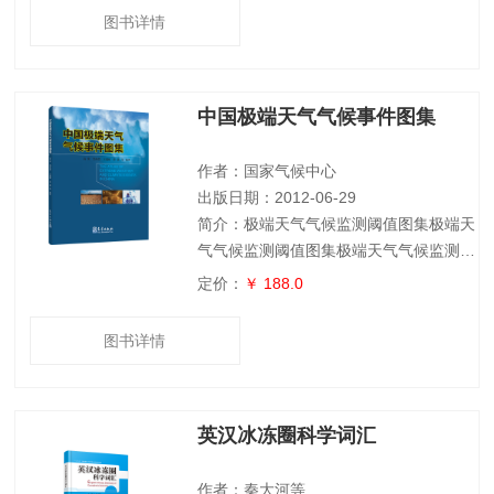
测资料的分析，物理机制的解释与气候模
图书详情
式的模拟与预测对中国的气候变化特征提
供新的认知。全书重点对七个问题做了深
入的阐述：近百年地表气温升温的幅度与
中国极端天气气候事件图集
多尺度的降水变化；现代和历史的极端气
候事件；中国的区域水循环；大气气溶胶
对中国气候的影响；中国气候变化的原
作者：国家气候中心
因；中国新一
出版日期：2012-06-29
简介：极端天气气候监测阈值图集极端天
气气候监测阈值图集极端天气气候监测阈
值图集极端天气气候监测阈值图集极端天
定价：
￥ 188.0
气气候监测阈值图集
图书详情
英汉冰冻圈科学词汇
作者：秦大河等