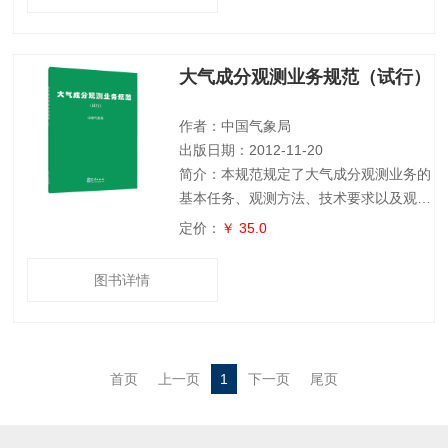
式，分析了地闪频次与雷电日特征及其相
互关系，研究了雷电参数随海拔高度、地
理经纬度变化规律，提出了基于闪电定位
大气成分观测业务规范（试行）
资料的雷电参数和模式在风险评估中有效
应用方法，建立了雷电灾害风险分类评估
的模式。该书可供电力、建筑、气象、地
作者：中国气象局
理和防灾减灾
出版日期：2012-11-20
简介：本规范规定了大气成分观测业务的
基本任务、观测方法、技术要求以及观测
数据记录的处理方法等。本规范规定了大
定价：
￥ 35.0
气成分观测业务的基本任务、观测方法、
技术要求以及观测数据记录的处理方法
图书详情
等。
首页
上一页
1
下一页
尾页