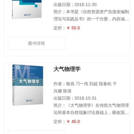
水文、
出版日期：2018-11-30
简介：本书是《自然资源资产负债表编制
理论与实践丛书》的一个分册，内容涵盖
了自然资源资产负债表编制系统研发与应
定价：
￥ 55.0
用的各个关键环节，形成了自然资源资产
负债表编制系统研发的框架体系，从系统
图书详情
实际功能需求包括多源空间数据管理、关
键指标提取、模型方法库建立和成果表达
四个方面出发，研究与设计基础地理数据
大气物理学
库管理系统，构建自然资源资产和环境损
益核算模型，集成模型方法库，最后设计
实现自然资源负债表编制系统，并在浙江
作者：银燕 刁一伟 刘超 陆春松 于
湖州、河北
兴娜 陈倩
出版日期：2018-10-31
简介：《大气物理学》在传统大气物理理
论和基本自然现象讨论基础上，吸收国内
外经典教材和最新研究成果，对重点内容
定价：
￥ 45.0
提出深入浅出、理论完整的编写框架。全