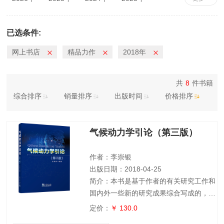
2022年
2021年
2020年
2019年
2018年
2017年
2016年
2015年
已选条件:
2014年
2013年
2012年
2011年
网上书店
精品力作
2018年
2010年
共
8
件书籍
综合排序
销量排序
出版时间
价格排序
气候动力学引论（第三版）
作者：李崇银
出版日期：2018-04-25
简介：本书是基于作者的有关研究工作和
国内外一些新的研究成果综合写成的，目
的在于对气候变化，尤其是短期气候变化
定价：
￥ 130.0
的理论和动力学进行较为系统的论述，希