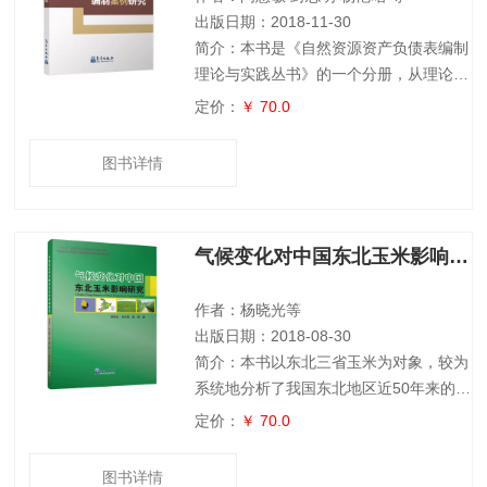
核算体系提供有
出版日期：2018-11-30
简介：本书是《自然资源资产负债表编制
理论与实践丛书》的一个分册，从理论到
实际、从基础到应用、从分类到综合、从
定价：
￥ 70.0
实物到价值，采用国家分期试点编制案例
讲解的形式，以承德市和宽城满族自治县
图书详情
为例，以自然资源资产与负债的存量、流
量核算为目标，以土地资源、水资源、森
林资源和矿产资源为对象，全面阐述如何
气候变化对中国东北玉米影响研究
整合资源属性、资源利用过程、资源数量
和质量变化信息，如何建立自然资源资产
实物型和价值型的存量与流量账户，有利
作者：杨晓光等
于形象、深
出版日期：2018-08-30
简介：本书以东北三省玉米为对象，较为
系统地分析了我国东北地区近50年来的作
物生长季内农业气候资源变化特征、玉米
定价：
￥ 70.0
种植界限变化特征、玉米产量潜力变化特
征及限制因素解析、玉米生长季内主要的
图书详情