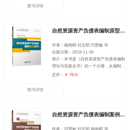
望对我国气候动力学的研究和发展有所裨
图书详情
益。第三版中，在原第二版的第4章增加
了“MJO的数值模拟”一节（包括5个小
节），主要阐述了作者在这方面取得且得
自然资源资产负债表编制原型研究
到国际同行高度重视和肯定的重要研究成
果；在原第二版的第7章增加了“中太平洋
El Nino事件”一节（包括5个小节），
作者：杨艳昭 封志明 闫慧敏 等
出版日期：2018-11-30
简介：本书是《自然资源资产负债表编制
理论与实践丛书》的一个分册，从编制原
型的角度出发，在阐述自然资源资产负债
定价：
￥ 70.0
表编制背景和意义的基础上，重点探讨了
企业资产负债表和国家资产负债表的编
图书详情
制、自然资源的概念与核算，进而讨论自
然资源资产负债表的理论基础、编制现
状，以及自然资源资产负债表的概念内涵
自然资源资产负债表编制案例研究
和编制思路，并探索得出自然资源资产负
债表湖州模式和承德模式，为构建适宜于
我国自然资源资产负债表编制的自然资源
作者：闫慧敏 封志明 杨艳昭 等