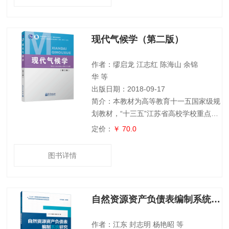
农业气象灾害发生及对产量的影响。全书
是基于作者近年来的相关研究成果和文献
整理分析完成的。 本书具有很强的研究
现代气候学（第二版）
创新性和系统性，可供高等院校、科研机
构、气象与农业管理部门的科技工作者及
关注气候变化与作物体系有关人员参考。
作者：缪启龙 江志红 陈海山 余锦
华 等
出版日期：2018-09-17
简介：本教材为高等教育十一五国家级规
划教材，“十三五”江苏省高校学校重点教
材。全书共10章，系统地阐述了现代气候
定价：
￥ 70.0
学的基本概念、原理和研究内容，力求反
映现代气候学的最新成果。内容包括气候
图书详情
系统概念、辐射平衡、能量输送、水分交
换，海气、陆气相互作用，冰雪与气候，
以及大气的平均状态和气候变化的事实与
自然资源资产负债表编制系统研究
可能原因，并对现代气候学的研究方法的
基础理论予以介绍和阐述。本教材可作为
大气科学类本科生教材，还可以供地理、
作者：江东 封志明 杨艳昭 等