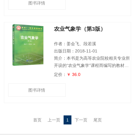
书共分5章。从大气物理学的研究内容、
图书详情
近期发展、大气基础知识开始。重点介绍
如何应用热力学原理研究大气热力学过
程，水的热力学属性，大气中主要热力学
农业气象学（第3版）
过程，热力学图解应用，大气静力稳定度
分析等，辐射的基本概念、大气吸收和大
气散射、辐射传输方程和地球−大气辐射
作者：姜会飞、段若溪
过程等。针对
出版日期：2018-11-01
简介：本书是为高等农业院校相关专业所
开设的“农业气象学”课程而编写的教材。
全书分为大气、辐射、温度、水分、气压
定价：
￥ 36.0
和风、天气及灾害性天气、气候、农业气
候、农业小气候、农业和农村的气象服务
图书详情
等十章。本书内容着重阐述基本原理，介
绍基本知识，同时能联系农业生产的实际
情况。本书在收集2002年和2013年出版
的第一版和修订本教材在使用过程中反馈
首页
上一页
1
下一页
尾页
意见基础上，结合学科发展动态调整更新
理论知识和实践应用内容。