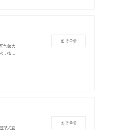
图书详情
区气象大
求，按
海事卫星
平台的发
对气象大
图书详情
图形式直