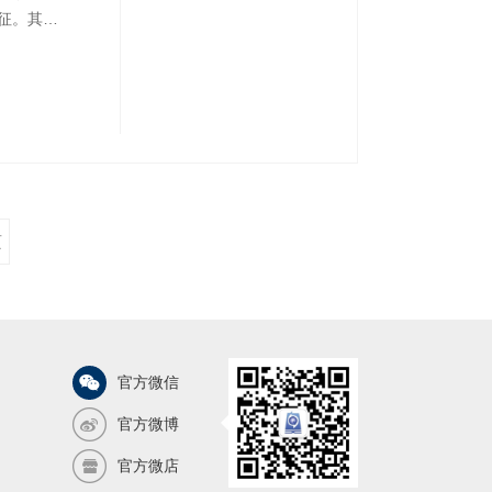
征。其内
00余幅
分布以及
地势图、
页
官方微信
官方微博
官方微店