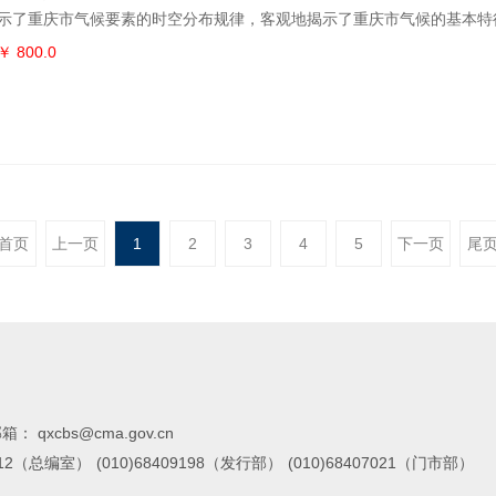
示了重庆市气候要素的时空分布规律，客观地揭示了重庆市气候的基本特
序图、基本气候图、灾害性天气气候图、应用气候图和气候变化五个图组5
￥ 800.0
者可以从本图集系统地了解重庆市的气候状况、气象灾害特征、气候资源
化的一些基本事实。本图集在序图中还提供了重庆市行政区划图、重庆市
气候区划
首页
上一页
1
2
3
4
5
下一页
尾
箱： qxcbs@cma.gov.cn
7112（总编室）
(010)68409198（发行部）
(010)68407021（门市部）