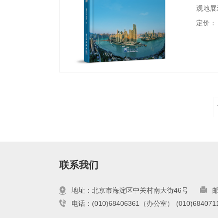
观地展
容包括
定价：
图。读
气候变
重庆市
联系我们
地址：北京市海淀区中关村南大街46号
邮
电话：(010)68406361（办公室）
(010)6840