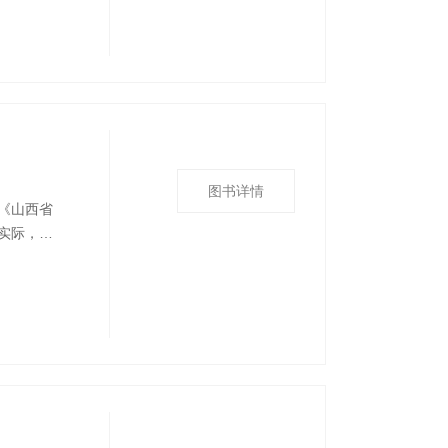
机构也有
图书详情
《山西省
实际，对
求，建立
，营造标
务中的基