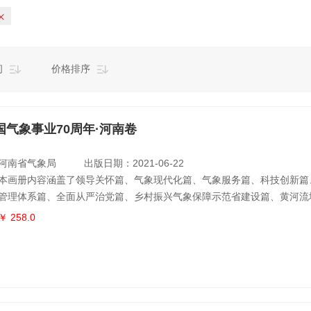
间
价格排序
国气象事业70周年·河南卷
河南省气象局
出版日期：2021-06-22
本画册内容涵盖了领导关怀篇、气象现代化篇、气象服务篇、科技创新篇
管理体系篇、全面从严治党篇、乡村振兴气象保障示范省建设篇、黄河流
质量气象保障服务篇。该书精心选录了具有历史意义的珍贵照片，清晰、
￥ 258.0
载了河南省气象事业的不断发展和气象精神的传承凝练。系统梳理了河南
来的发展历程，集中展现了十八大以来，河南省重点工作取得的辉煌成果
新中国成