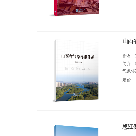
制定者
所帮助
山西
作者：
简介：
气象标
标对表
定价：
了结构
准先行
础性和
怒江