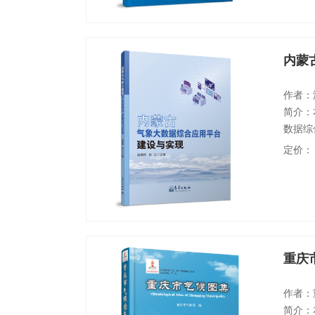
内蒙
作者：
简介：
数据综
照“一
定价：
空地通
展背景
数据管
重庆
作者：
简介：