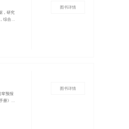
图书详情
据，研究
，综合分
用区划技
提出了怒
然社会概况
图书详情
前辈预报
手册》。
中尺度分
对流天气
、气象服