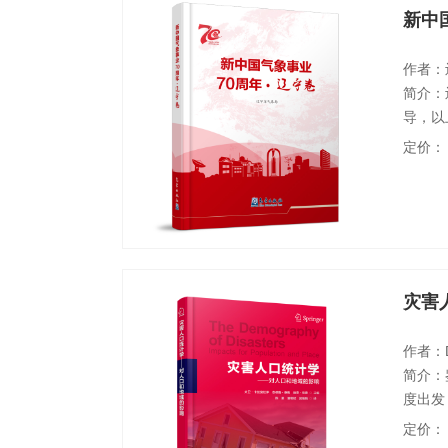
新中
作者：
简介：
导，以
下，承
定价：
责。本
气象管
辽宁气
灾害
作者：Dav
简介：
度出发
的例子
定价：
时的人