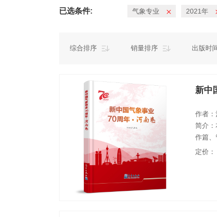
已选条件:
气象专业
2021年
综合排序
销量排序
出版时
新中
作者：
简介：
作篇、
护和高
定价：
实 记
70年
为庆祝