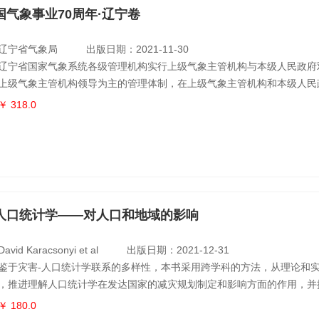
国气象事业70周年·辽宁卷
辽宁省气象局
出版日期：2021-11-30
辽宁省国家气象系统各级管理机构实行上级气象主管机构与本级人民政府
上级气象主管机构领导为主的管理体制，在上级气象主管机构和本级人民
担本行政区域内气象工作的政府行政管理职能，依法履行气象主管机构的
￥ 318.0
书以图片为主，从领导亲切关怀、气象公共服务、现代气象业务、气象科
理体系、开放与合作、党建和气象精神文明建设共七个方面的内容，集中
象事业的发展。
人口统计学——对人口和地域的影响
id Karacsonyi et al
出版日期：2021-12-31
鉴于灾害-人口统计学联系的多样性，本书采用跨学科的方法，从理论和
，推进理解人口统计学在发达国家的减灾规划制定和影响方面的作用，并
，从而展示在区域和空间上人口统计学和灾害相互作用的重要性，旨在对
￥ 180.0
群脆弱性和韧性以及灾害对弱势群体影响的人群风险进行全面的讨论。本