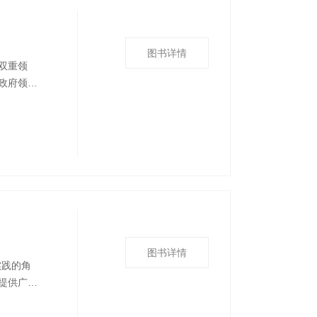
图书详情
双重领
政府领导
各项职
技创新、
地展现了
图书详情
实践的角
提供广泛
发生灾害
书对政策