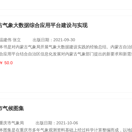
古气象大数据综合应用平台建设与实现
温建伟 张立
出版日期：2021-09-30
本书是对内蒙古气象局开展气象大数据建设实践的经验总结。内蒙古自治
合应用平台结合自治区信息化发展对内蒙古气象部门提出的新要求和新需
平台三系统”（气象大数据管理云平台、高性能计算机系统、人工影响天气
￥ 50.0
信指挥系统、生态数据分析系统）的建设思路，围绕气象大数据综合应用
、现状分析、设计与实现、总结与建议四个方面进行了系统阐述，特别是
理云平台进
市气候图集
重庆市气象局
出版日期：2021-10-06
本图集是在重庆市多年气象观测资料基础上经过科学计算整编而成，以地