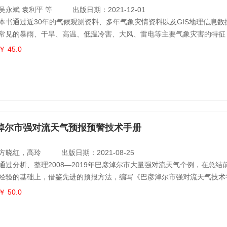
吴永斌 袁利平 等
出版日期：2021-12-01
本书通过近30年的气候观测资料、多年气象灾情资料以及GIS地理信息数
常见的暴雨、干旱、高温、低温冷害、大风、雷电等主要气象灾害的特征
气象灾害的致灾因子、孕灾环境、承灾体和抗灾能力，结合历史灾情，运
￥ 45.0
综合气象防灾减灾数据，编制出气象灾害风险区划和气象防灾减灾地图，
要气象灾害的地域风险和防御重点。本书共分5章，第1章介绍怒江州自
灾害
淖尔市强对流天气预报预警技术手册
方晓红，高玲
出版日期：2021-08-25
通过分析、整理2008—2019年巴彦淖尔市大量强对流天气个例，在总结
经验的基础上，借鉴先进的预报方法，编写《巴彦淖尔市强对流天气技术
主要内容包括强对流天气气候特征、强对流天气潜势分析、强对流天气的
￥ 50.0
普勒天气雷达在天气预报预警中的应用、特殊天气的雷达回波图例以及强
析等，引导预报服务人员建立预报预警新思路，为市、县两级的天气预报
在强