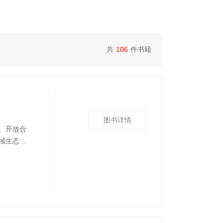
共
106
件书籍
图书详情
、开放合
域生态保
直观、真
气象事业
。该书可作