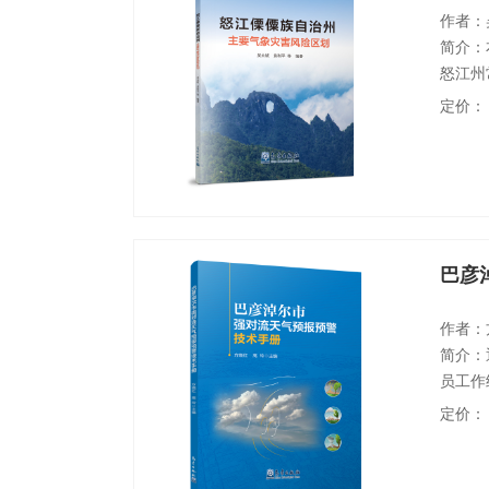
作者：
简介：
怒江州
析各种
定价：
术，并
江州主
和气象
巴彦
作者：
简介：
员工作
本书的
定价：
析、多
个例分
务人员