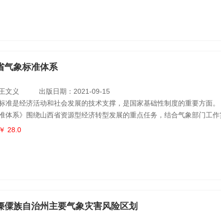
、规划制定者、灾害管理从业者以及对灾害人口统计学视角感兴趣的环境
，也可供人
省气象标准体系
王文义
出版日期：2021-09-15
标准是经济活动和社会发展的技术支撑，是国家基础性制度的重要方面。
准体系》围绕山西省资源型经济转型发展的重点任务，结合气象部门工作
民生需求、国家重大战略需求、标准化试点省改革需求和气象改革发展需
￥ 28.0
合理、内容全面、层次分明、重点突出、科学适用的山西省气象标准体系
、依标办事的行业氛围，发挥标准化在气象参与社会治理以及公共气象服
战略性作用
傈僳族自治州主要气象灾害风险区划