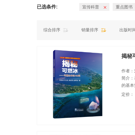
已选条件:
宣传科普
重点图书
综合排序
销量排序
出版时
揭秘
作者：
简介：
的基本
研究概
定价：
成、鉴
采方法
害、温