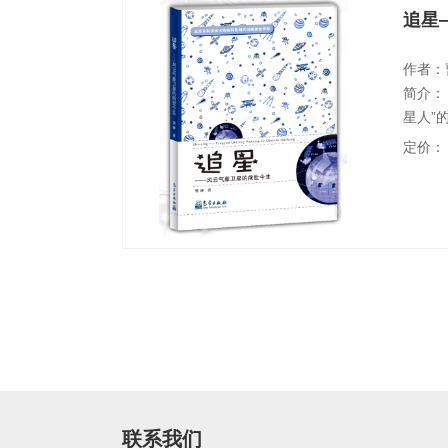
追星
作者：
简介：
星人”
家族中
定价：
集、跟
解气象
的热情
联系我们