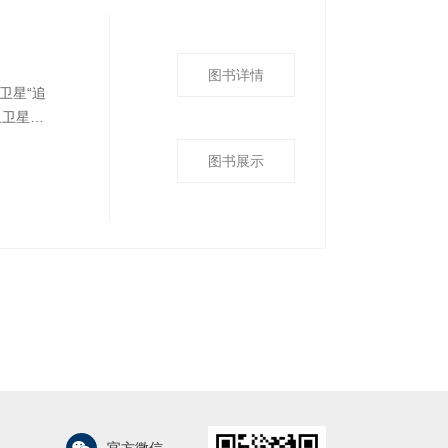
图书详情
卫星“追
象卫星大
移、信号采
图书展示
清晰地了
天高科技