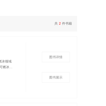
共
2
件书籍
图书详情
燃冰领域
可燃冰的
的人工合
图书展示
燃冰的开
括地质灾