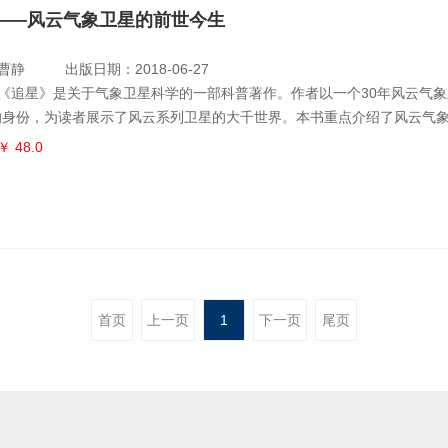
——风云气象卫星的前世今生
曹静
出版日期：2018-06-27
《追星》是关于气象卫星科学的一部科普著作。作者以一个30年风云气象
的身份，为读者展示了风云系列卫星的大千世界。本书重点介绍了风云气
15颗已发射卫星的前世今生，包括它们的发射、入轨、伸展、运动、漂
￥ 48.0
踪、功能等，以此揭开风云气象卫星的神秘面纱。通过阅读，能够让读者
卫星守望地球家园的本领，了解卫星与百姓的密切关系，激励大家学习航
。
首页
上一页
1
下一页
尾页