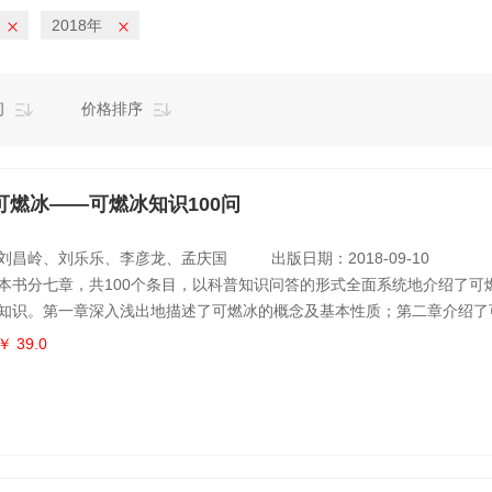
2018年
间
价格排序
可燃冰——可燃冰知识100问
刘昌岭、刘乐乐、李彦龙、孟庆国
出版日期：2018-09-10
本书分七章，共100个条目，以科普知识问答的形式全面系统地介绍了可
知识。第一章深入浅出地描述了可燃冰的概念及基本性质；第二章介绍了
况，包括可燃冰全球分布、储量、特点及研究进展；第三章讲述了可燃冰
￥ 39.0
定与检测技术；第四章论述了可燃冰的寻找技术与方法；第五章阐述了可
与原理、技术与现状等；第六章探讨了可燃冰对环境可能产生的影响，包
室效应、