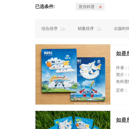
已选条件:
宣传科普
综合排序
销量排序
出版时
如是
作者：
简介：
有科普
云卡片
定价：
张）。
如是