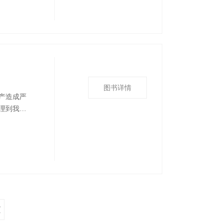
，是历史
图书详情
产造成严
理到我国
术服务和
为通俗易
管理人员
页