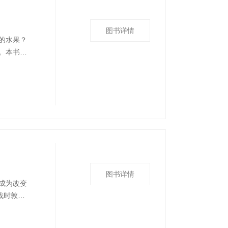
图书详情
的水果？
。本书根
介绍，也
、寓学于
尝四季的
图书详情
成为改变
战时敦刻
泥泞战
的“天气