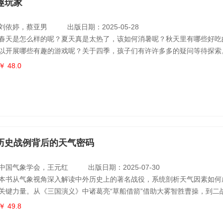
趣玩家
刘依婷，蔡亚男
出版日期：2025-05-28
春天是怎么样的呢？夏天真是太热了，该如何消暑呢？秋天里有哪些好吃
以开展哪些有趣的游戏呢？关于四季，孩子们有许许多多的疑问等待探索
夏、秋、冬四个季节，相应设置了四个版块，每个季节中既有科普知识的
￥ 48.0
活动的策划和开展，是专为低龄儿童打造的趣味气象科普读物，寓教于乐
孩子们打开探索四季奥秘的大门。在这里，孩子们可以制作时令美味，品
赠；可以开
历史战例背后的天气密码
中国气象学会，王元红
出版日期：2025-07-30
本书从气象视角深入解读中外历史上的著名战役，系统剖析天气因素如何
关键力量。从《三国演义》中诸葛亮“草船借箭”借助大雾智胜曹操，到二
撤退期间恶劣天气延缓德军进攻创造的撤退奇迹；从拿破仑兵败滑铁卢的
￥ 49.8
诺曼底登陆背后精密的气象预测，作者以生动通俗的语言，将历史战例中