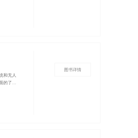
入剖析媒
深入研
型提供了
图书详情
统和无人
面的了解
合，使读
系统和无
的不足，