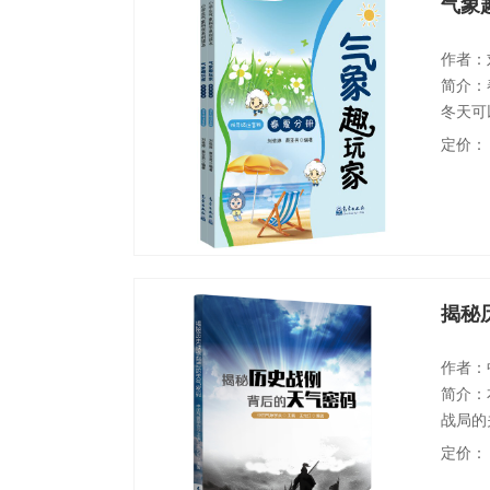
气象
作者：
简介：
冬天可
据春、
定价：
有趣味
趣，为
美味馈
揭秘
作者：
简介：
战局的
尔克大
定价：
场，到