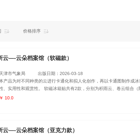
间
价格排序
所云—-云朵档案馆（软磁款）
天津市气象局
出版日期：2026-03-18
本产品为对不同种类的云进行卡通化和拟人化创作，再以卡通图制作成冰
性、实用性和观赏性。 软磁冰箱贴共有2款，分别为积雨云、卷云组合（
1张，卷云卡片1张），积云、高积云组合（附有积云卡片1张，高积云卡
￥ 10.0
所云—-云朵档案馆（亚克力款）