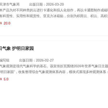
天津市气象局
出版日期：2026-03-20
本产品为对不同种类的云进行卡通化和拟人化创作，再以卡通图制作成磁
有科普性、实用性和观赏性。亚克力冰箱贴，分别为积雨云、积云、高积
个亚克力冰箱贴定价20元。每个冰箱贴都附有相应的纸质卡片，纸片上
￥ 20.0
照片和文字介绍。
日气象 护明日家园
编写组
出版日期：2026-02-27
气象观测是现代气象科学的基石。该宣传折页围绕2026年世界气象日主题
护明日家园”，收集整理综合气象观测体系内容，模块式展现多种观测体系
精密数据网络；雷达观测洞悉强对流风云变幻；卫星观测实现全球无缝监
￥ 5.0
制大气三维图谱；专业观测赋能各行各业发展；社会服务则让观测成果转
它们共同构成感知地球呼吸的“智慧之眼”，为防灾减灾、生产生活与可持
支