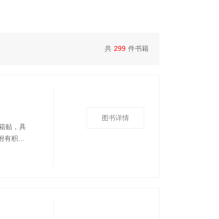
共
299
件书籍
图书详情
箱贴，具
附有积雨
片1