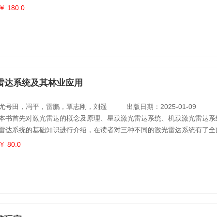
优化等多个维度展开，结合国内外媒体融合案例与气象行业特色实践，深
￥ 180.0
的内在逻辑与实施策略。通过对气象全媒体传播体系的构建与运行机制的
书不仅总结了具有行业特色的融合发展经验，也为其他领域主流媒体的转
鉴的规律与路
雷达系统及其林业应用
尤号田，冯平，雷鹏，覃志刚，刘遥
出版日期：2025-01-09
本书首先对激光雷达的概念及原理、星载激光雷达系统、机载激光雷达系
雷达系统的基础知识进行介绍，在读者对三种不同的激光雷达系统有了全
对不同激光雷达系统在林业中的应用分别进行介绍，做到理论与实践相结
￥ 80.0
地理解本书的内容。该书全面地介绍了星载激光雷达系统、机载激光雷达
光雷达系统的相关内容，弥补了已有相关书籍针对单一激光雷达系统介绍
能够更加全