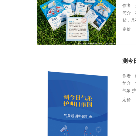
作者：
简介：
贴，具
云，单
定价：
的高清
测今
作者：
简介：
气象 
测编织
定价：
观测绘
福祉。
供坚实