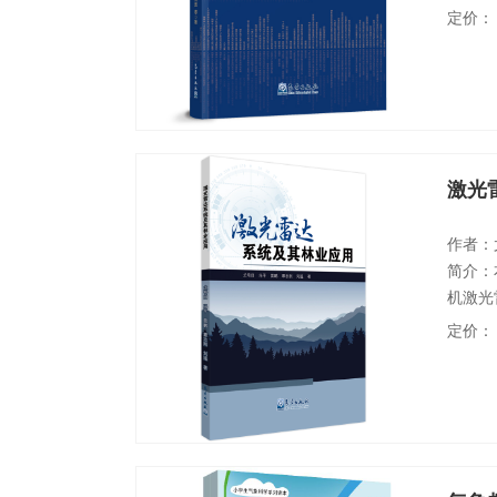
与管理
定价：
体融合
究，本
可资借
激光
作者：
简介：
机激光
之后，
定价：
者更好
人机激
使读者