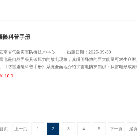
一一揭晓。全书融故事性、知识性与趣味性于一体，深入浅出，视角独特
爱好者的必
避险科普手册
云南省气象灾害防御技术中心
出版日期：2025-09-30
雷电是自然界极具破坏力的放电现象，其瞬间释放的巨大能量可对生命财
。《防雷避险科普手册》系统全面地介绍了雷电防护知识：从雷电形成原
动特征；从日常防雷避险要点到雷击急救处理方法；同时涵盖专业防雷技
￥ 10.0
雷示范工程。本书以简明易懂、图文并茂的的方式，将专业防雷知识转化
用指南，既适合社会公众掌握基础防护技能，也可为社区防灾专员、安全
专业参考，
首页
上一页
1
2
3
4
5
下一页
尾