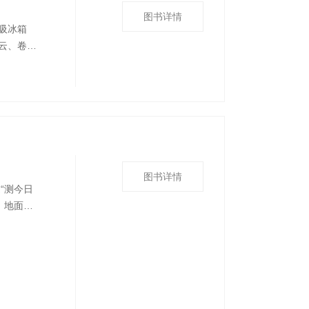
图书详情
吸冰箱
云、卷
印有相应云
图书详情
“测今日
：地面观
测；探空
化为民生
续发展提