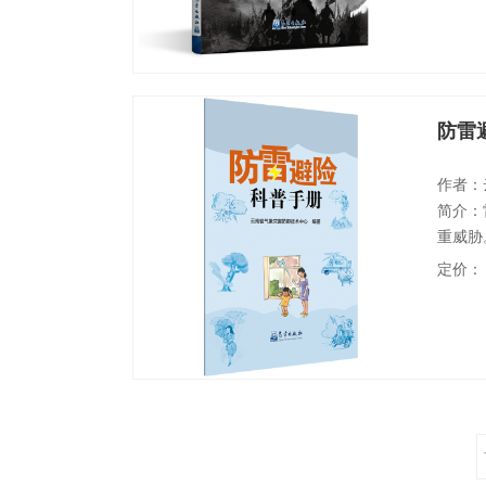
密码”
与军事
防雷
作者：
简介：
重威胁
雷电活
定价：
农村防
懂的实
等提供