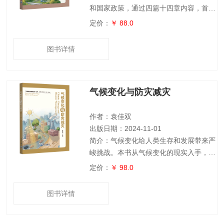
和国家政策，通过四篇十四章内容，首先
介绍了前所未有的气候变化，以及建筑碳
定价：
￥ 88.0
排放的国内外现状，其次从极端天气气
候、建筑能耗与节能、城市热岛效应、建
图书详情
筑气候区划等多角度介绍气候变化对建筑
的影响，然后详细总结了绿色建筑的新技
术发展，包括我国建筑节能政策、提升节
气候变化与防灾减灾
能标准、相关技术、最新发展等方面，最
后总结中国和国际共6个气候变化与建筑
节能案例分析。本书旨在更好地提升我国
作者：袁佳双
公众及社会各
出版日期：2024-11-01
简介：气候变化给人类生存和发展带来严
峻挑战。本书从气候变化的现实入手，由
浅入深地剖析气候变化的科学原理，系统
定价：
￥ 98.0
介绍了全球气候变化的复杂性和严峻性、
推动防灾减灾的具体举措和实现可持续发
图书详情
展的路径策略，包括全球和中国气候变暖
的现状、极端天气气候事件发生的新特