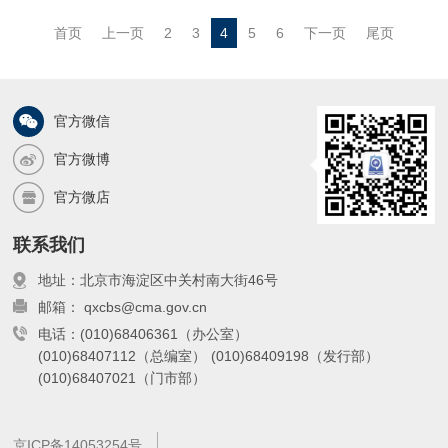
苍南县气象局编制苍南县气象防灾减灾科
首页
上一页
2
3
4
5
6
下一页
尾页
普教育手册，面向小学生科普苍南本地常
见的台风、暴雨、高温、雷电、大雾、冰
雹、干旱、寒
官方微信
官方微博
官方微店
联系我们
地址：北京市海淀区中关村南大街46号
邮箱： qxcbs@cma.gov.cn
电话：(010)68406361（办公室）
(010)68407112（总编室）
(010)68409198（发行部）
(010)68407021（门市部）
京ICP备14053254号