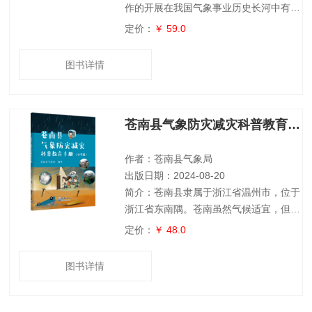
作的开展在我国气象事业历史长河中有着
十分重要的地位。2020年9月30日，在世
定价：
￥ 59.0
界气象组织执行理事会第72次届会上，南
京成功入选为新一批的世界气象组织百年
图书详情
气象站。 编者通过搜集、辑录大量气象
史料、档案和历史照片等，对南京地区的
气象历史资料进行了较为全面的整理和阐
苍南县气象防灾减灾科普教育手册
述。同时，编者通过与北极阁气象历史博
物馆、南通气象博物馆、中国气象科技展
馆、上海气象博物馆和江苏省气象局、南
作者：苍南县气象局
出版日期：2024-08-20
简介：苍南县隶属于浙江省温州市，位于
浙江省东南隅。苍南虽然气候适宜，但是
受地理位置、地形地貌和气候特征等因素
定价：
￥ 48.0
的影响，气象灾害种类多、发生频率高、
造成损失重，主要的气象灾害有台风、大
图书详情
风、暴雨、寒潮、低温、霜冻、道路结
冰、冰雹、高温、干旱、雷电、大雾等。
为加强本地气象防灾减灾知识科普宣传，