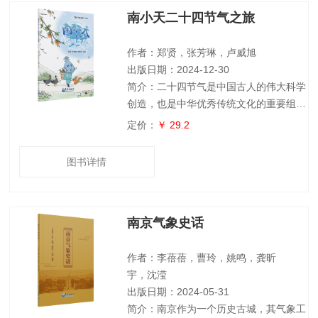
点、观测和未来预估的气候变化影响和风
南小天二十四节气之旅
险、国内外气候变化风险管理经验与案
例、减缓和适应气候变化行动的举措与成
效、早期预警技术和防灾减灾体制机制建
作者：郑贤，张芳琳，卢威旭
设的发展历程及
出版日期：2024-12-30
简介：二十四节气是中国古人的伟大科学
创造，也是中华优秀传统文化的重要组成
部分。本书以南小天这一卡通人物形象为
定价：
￥ 29.2
主角，通过南小天与各节气特有卡通人物
和动植物形象的互动故事，向读者介绍了
图书详情
二十四节气的由来、含义和民间习俗，以
及每个节气的气候特征和相应的饮食起居
注意事项，着重介绍了每个节气可能遇到
南京气象史话
的气象灾害及其应对方法，对于农业生产
和人们日常生活具有指导意义。本书语言
生动形象，图画活泼有趣，可供青少年读
作者：李蓓蓓，曹玲，姚鸣，龚昕
者和对二十
宇，沈滢
出版日期：2024-05-31
简介：南京作为一个历史古城，其气象工