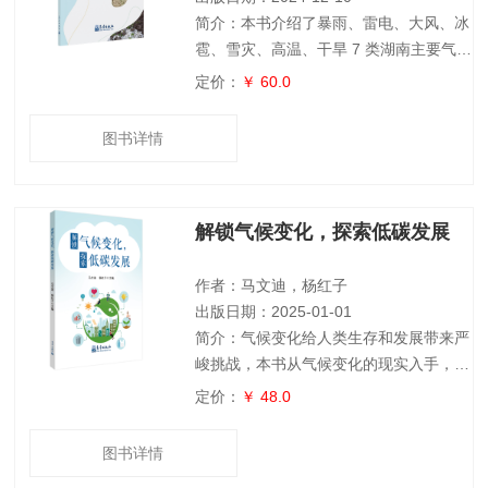
简介：本书介绍了暴雨、雷电、大风、冰
雹、雪灾、高温、干旱 7 类湖南主要气象
灾害和地质灾害、山洪灾害、城市内涝3
定价：
￥ 60.0
类气象衍生灾害，结合长沙市气象灾害综
合风险普查成果，从灾害认识、灾害记
图书详情
忆、灾害预警和灾害防御等方面全方位普
及气象防灾减灾知识。希望能为普及气象
防灾减灾知识、提高社会应对自然灾害能
解锁气候变化，探索低碳发展
力和守护人民生命财产安全提供助力。
本书内容丰富、图文并茂，通俗易懂，可
作为社会公众深入了解气象灾害、掌
作者：马文迪，杨红子
出版日期：2025-01-01
简介：气候变化给人类生存和发展带来严
峻挑战，本书从气候变化的现实入手，运
用科普化的语言及图文结合的方式，为读
定价：
￥ 48.0
者讲述气候变化与低碳发展的定义与影
响、全球变暖的影响、全球碳排放情况、
图书详情
国内应对气候变化的方式以及公众如何从