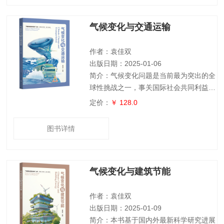
各个层面参与节能减排、助力碳中和目标
的实现等内容。实现碳中和我国实现生态
气候变化与交通运输
文明的重要途径，是我国贯彻新发展理
念、推动高质量发展的必然要求，本书旨
在提升读者们对气候变化的认识，提高公
作者：袁佳双
众的节能减排意
出版日期：2025-01-06
简介：气候变化问题是当前最为突出的全
球性挑战之一，事关国际社会共同利益和
人类社会可持续发展进程。交通运输领域
定价：
￥ 128.0
是经济社会的繁荣稳定与持续发展的关键
基础领域之一，又是化石燃料消费的重点
图书详情
领域，其能源消耗和温室气体排放问题一
直以来得到了广泛关注。本书分为气候变
化与交通运输概要、特殊气象条件与交通
气候变化与建筑节能
安全、气候变化与交通运输风险、交通运
输碳排放科学应对、交通运输减碳典型案
例几部分。本书旨在更好地提升我国公众
作者：袁佳双
及社会各界
出版日期：2025-01-09
简介：本书基于国内外最新科学研究进展